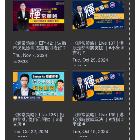
《輝常策略》EP142: | 波動
《輝常策略》Live 137 | 港
市況風險高 基建股可看好？
股走勢即將突破 ｜#小米 #
吉利 #
Thu, Nov 7, 2024
Tue, Oct 29, 2024
2633
4572
《輝常策略》Live 136 | 拒
《輝常策略》Live 135 | 港
做韭菜, 從自己開始 ｜#港
股係時候轉玩法 ｜#恆指 #
交所 #
平保 #
Tue, Oct 22, 2024
Tue, Oct 15, 2024
2379
4395