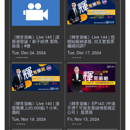
《輝常策略》Live 145 | 講
《輝常策略》Live 144 | 想
股過聖誕！穀子經濟,電商,
開始吸納港股, 但又驚股票
旅遊｜#微
繼續回調?
Tue, Dec 24, 2024
Tue, Dec 17, 2024
23226
1910
《輝常策略》Live 140 | 港
《輝常策略》EP143: |中港
股難重上20,000點？小米,
不濟? 可留意業績增長穩定
攜程
公司丨 股票推
Tue, Nov 19, 2024
Fri, Nov 15, 2024
5821
3112