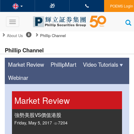
🎁
📞
POEMS Login
Toggle
navigation
About Us
Phillip Channel
Phillip Channel
Market Review
PhillipMart
Video Tutorials
Webinar
Market Review
強勢美股VS價值港股
Friday, May 5, 2017
7204