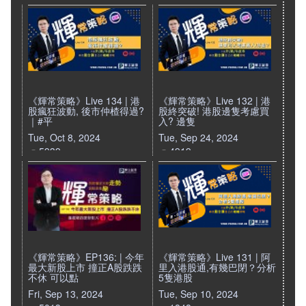
《輝常策略》Live 134 | 港
《輝常策略》Live 132 | 港
股瘋狂波動, 後市仲楂得過?
股終突破! 港股邊隻考慮買
｜#平
入? 邊隻
Tue, Oct 8, 2024
Tue, Sep 24, 2024
5939
4919
《輝常策略》EP136: | 今年
《輝常策略》Live 131 | 阿
最大新股上市 撞正A股跌跌
里入港股通,有幾巴閉？分析
不休 可以點
5隻港股
Fri, Sep 13, 2024
Tue, Sep 10, 2024