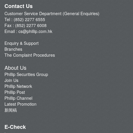
Phillip Post
Contact Us
新闻稿
Customer Service Department (General Enquiries)
Tel : (852) 2277 6555
Fax : (852) 2277 6008
Email :
cs@phillip.com.hk
Enquiry & Support
Branches
The Complaint Procedures
About Us
Phillip Securities Group
Join Us
Phillip Network
Phillip Post
Phillip Channel
Latest Promotion
新闻稿
E-Check