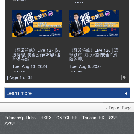
1568
《輝常策略》Live 127 |港
《輝常策略》Live 126 | 環
股待變, 美國公佈CPI前/後
球跌市, 港股相對安全? 風
的潛在部
險管理,
Tue, Aug 13, 2024
Tue, Aug 6, 2024
2879
3039
[Page 1 of 38]
Learn more
Phillip Securities Group
Top of Page
Branches
Friendship Links
HKEX
CNFOL HK
Tencent HK
SSE
Join Us
SZSE
Phillip Network