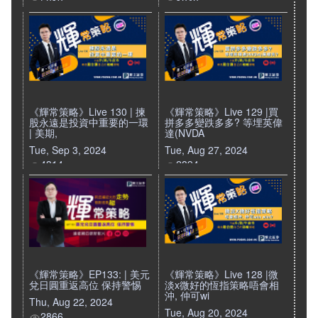
5013
1848
《輝常策略》Live 130 | 揀
《輝常策略》Live 129 |買
股永遠是投資中重要的一環
拼多多變跌多多? 等埋英偉
| 美期,
達(NVDA
Tue, Sep 3, 2024
Tue, Aug 27, 2024
4314
2894
《輝常策略》EP133: | 美元
《輝常策略》Live 128 |微
兌日圓重返高位 保持警惕
淡x微好的恆指策略唔會相
沖, 仲可wi
Thu, Aug 22, 2024
Tue, Aug 20, 2024
2866