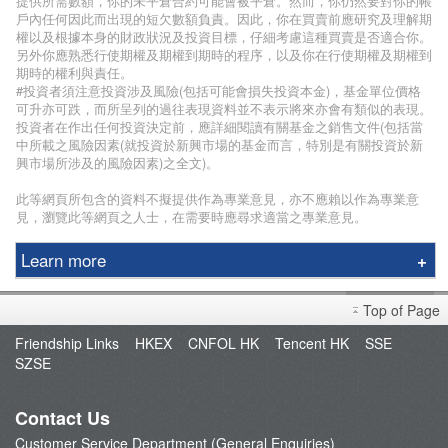
提供所需數額，你的未平倉合約可能會被平倉。然而，你仍然要對你的帳
戶內任何因此而出現的短欠數額負責。因此，你在買賣前應研究及理解期
權以及根據本身的財政狀況及投資目標，仔細考慮這種買賣是否適合你。
另外你應熟悉行使期權及期權到期時的程序，以及你在行使期權及期權到
期時的權利與責任。
#投資者須注意投資涉及風險(包括可能會損失投資本金)，基金單位價格
可升亦可跌，而所呈列的過往表現資料並不表示將來亦會有類似的表現。
投資者在作出任何投資決定前，應詳細閱讀有關基金之銷售文件(包括當
中所載之風險因素(就投資於新興市場的基金而言，特別是有關投資於新
興市場所涉及的風險因素)之全文)。
此等網頁所包含的資料不擬提供作為專業意見，亦不應賴以作為專業意
見，瀏覽此等網頁之人士，在需要時應尋求適當之專業意見。
Learn more
Phillip Securities Group
Top of Page
Branches
Friendship Links
HKEX
CNFOL HK
Tencent HK
SSE
Join Us
SZSE
Phillip Network
Phillip Post
Contact Us
新闻稿
Customer Service Department (General Enquiries)