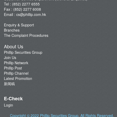
Tel : (852) 2277 6555
Fax : (852) 2277 6008
Email :
cs@phillip.com.hk
Enquiry & Support
Branches
The Complaint Procedures
About Us
Phillip Securities Group
Join Us
Phillip Network
Phillip Post
Phillip Channel
Latest Promotion
新闻稿
E-Check
Login
Copyright © 2022
Phillip Securities Group
. All Rights Reserved.