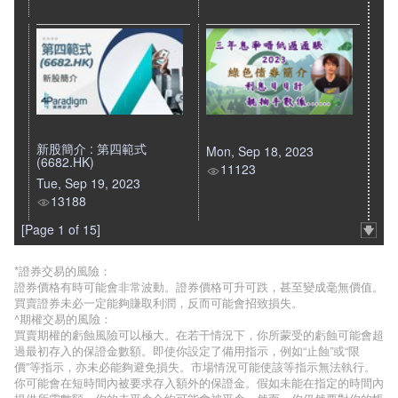
新股簡介 : 第四範式
Mon, Sep 18, 2023
(6682.HK)
11123
Tue, Sep 19, 2023
13188
[Page 1 of 15]
*證券交易的風險：
證券價格有時可能會非常波動。證券價格可升可跌，甚至變成毫無價值。
買賣證券未必一定能夠賺取利潤，反而可能會招致損失。
^期權交易的風險：
買賣期權的虧蝕風險可以極大。在若干情況下，你所蒙受的虧蝕可能會超
過最初存入的保證金數額。即使你設定了備用指示，例如“止蝕”或“限
價”等指示，亦未必能夠避免損失。市場情況可能使該等指示無法執行。
你可能會在短時間內被要求存入額外的保證金。假如未能在指定的時間內