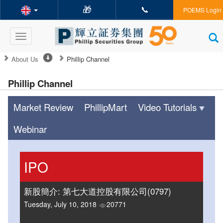
🎁
📞
POEMS Login
Toggle
navigation
About Us
Phillip Channel
Phillip Channel
Market Review
PhillipMart
Video Tutorials
Webinar
IPO
新股簡介: 第七大道控股有限公司(0797)
Tuesday, July 10, 2018
20771