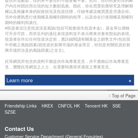
提供所需數額，你的未平倉合約可能會被平倉。然而，你仍然要對你的帳
戶內任何因此而出現的短欠數額負責。因此，你在買賣前應研究及理解期
權以及根據本身的財政狀況及投資目標，仔細考慮這種買賣是否適合你。
另外你應熟悉行使期權及期權到期時的程序，以及你在行使期權及期權到
期時的權利與責任。
#投資者須注意投資涉及風險(包括可能會損失投資本金)，基金單位價格
可升亦可跌，而所呈列的過往表現資料並不表示將來亦會有類似的表現。
投資者在作出任何投資決定前，應詳細閱讀有關基金之銷售文件(包括當
中所載之風險因素(就投資於新興市場的基金而言，特別是有關投資於新
興市場所涉及的風險因素)之全文)。
此等網頁所包含的資料不擬提供作為專業意見，亦不應賴以作為專業意
見，瀏覽此等網頁之人士，在需要時應尋求適當之專業意見。
Learn more
Phillip Securities Group
Top of Page
Branches
Friendship Links
HKEX
CNFOL HK
Tencent HK
SSE
Join Us
SZSE
Phillip Network
Phillip Post
Contact Us
新闻稿
Customer Service Department (General Enquiries)