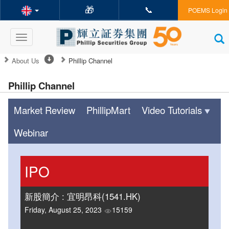
🎁
📞
POEMS Login
Toggle
navigation
About Us
Phillip Channel
Phillip Channel
Market Review
PhillipMart
Video Tutorials
Webinar
IPO
新股簡介 : 宜明昂科(1541.HK)
Friday, August 25, 2023
15159