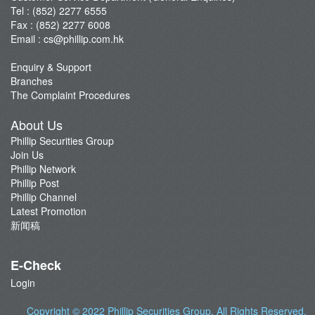
Tel : (852) 2277 6555
Fax : (852) 2277 6008
Email :
cs@phillip.com.hk
Enquiry & Support
Branches
The Complaint Procedures
About Us
Phillip Securities Group
Join Us
Phillip Network
Phillip Post
Phillip Channel
Latest Promotion
新闻稿
E-Check
Login
Copyright © 2022
Phillip Securities Group
. All Rights Reserved.