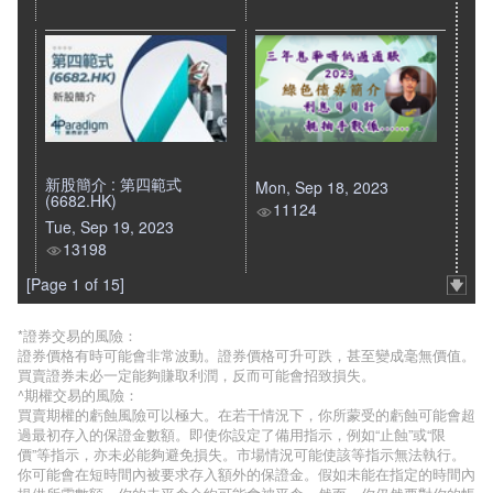
新股簡介 : 第四範式
Mon, Sep 18, 2023
(6682.HK)
11124
Tue, Sep 19, 2023
13198
[Page 1 of 15]
*證券交易的風險：
證券價格有時可能會非常波動。證券價格可升可跌，甚至變成毫無價值。
買賣證券未必一定能夠賺取利潤，反而可能會招致損失。
^期權交易的風險：
買賣期權的虧蝕風險可以極大。在若干情況下，你所蒙受的虧蝕可能會超
過最初存入的保證金數額。即使你設定了備用指示，例如“止蝕”或“限
價”等指示，亦未必能夠避免損失。市場情況可能使該等指示無法執行。
你可能會在短時間內被要求存入額外的保證金。假如未能在指定的時間內