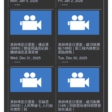
Mon, Jan 5, 2026
Fri, Jan 2, 2026
673
595
黃師傅是日選股：優必選
黃師傅是日選股：建滔積層
(9880) | 聯儲局議息紀錄：
板(1888) | 新三樣內捲整治
繼續減息是適當做
面臨挑戰 |
Wed, Dec 31, 2025
Tue, Dec 30, 2025
530
617
黃師傅是日選股：百融雲
黃師傅是日選股：建滔集團
(6608) | 人民幣破七 人行如
(148) | 特朗普哈塞特唱雙簧
何應對 | 拆
鼓吹減息 |