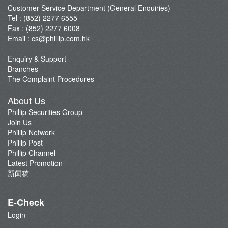
新闻稿
Customer Service Department (General Enquiries)
Tel : (852) 2277 6555
Fax : (852) 2277 6008
Email :
cs@phillip.com.hk
Enquiry & Support
Branches
The Complaint Procedures
About Us
Phillip Securities Group
Join Us
Phillip Network
Phillip Post
Phillip Channel
Latest Promotion
新闻稿
E-Check
Login