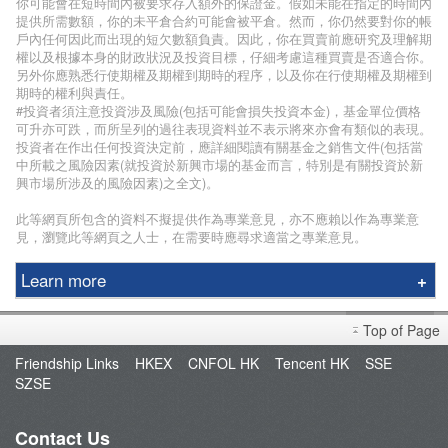
你可能會在短時間內被要求存入額外的保證金。假如未能在指定的時間內
提供所需數額，你的未平倉合約可能會被平倉。然而，你仍然要對你的帳
戶內任何因此而出現的短欠數額負責。因此，你在買賣前應研究及理解期
權以及根據本身的財政狀況及投資目標，仔細考慮這種買賣是否適合你。
另外你應熟悉行使期權及期權到期時的程序，以及你在行使期權及期權到
期時的權利與責任。
#投資者須注意投資涉及風險(包括可能會損失投資本金)，基金單位價格
可升亦可跌，而所呈列的過往表現資料並不表示將來亦會有類似的表現。
投資者在作出任何投資決定前，應詳細閱讀有關基金之銷售文件(包括當
中所載之風險因素(就投資於新興市場的基金而言，特別是有關投資於新
興市場所涉及的風險因素)之全文)。
此等網頁所包含的資料不擬提供作為專業意見，亦不應賴以作為專業意
見，瀏覽此等網頁之人士，在需要時應尋求適當之專業意見。
Learn more
Phillip Securities Group
Top of Page
Branches
Friendship Links
HKEX
CNFOL HK
Tencent HK
SSE
Join Us
SZSE
Phillip Network
Phillip Post
Contact Us