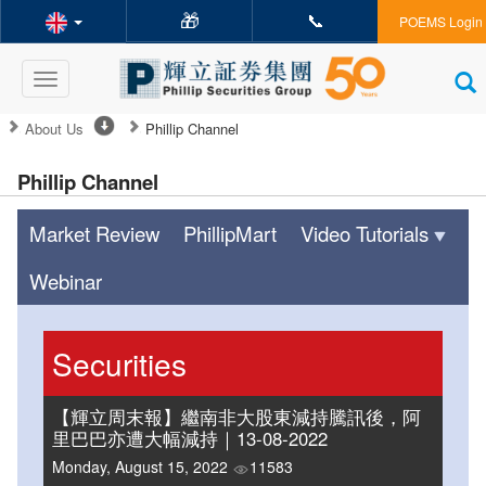
🎁
📞
POEMS Login
Toggle
navigation
About Us
Phillip Channel
Phillip Channel
Market Review
PhillipMart
Video Tutorials
Webinar
Securities
【輝立周末報】繼南非大股東減持騰訊後，阿
里巴巴亦遭大幅減持｜13-08-2022
Monday, August 15, 2022
11583