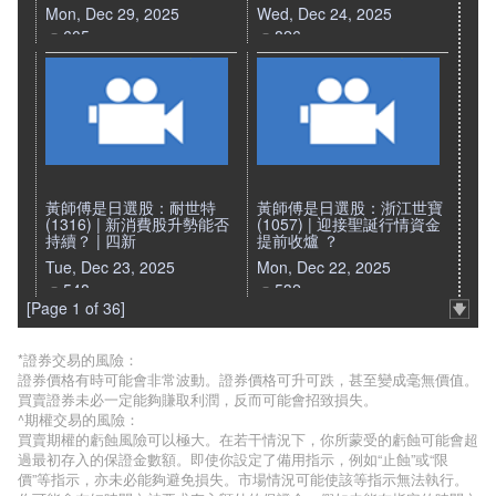
Mon, Dec 29, 2025
Wed, Dec 24, 2025
605
826
黃師傅是日選股：耐世特
黃師傅是日選股：浙江世寶
(1316) | 新消費股升勢能否
(1057) | 迎接聖誕行情資金
持續？ | 四新
提前收爐 ？
Tue, Dec 23, 2025
Mon, Dec 22, 2025
548
532
[Page 1 of 36]
*證券交易的風險：
證券價格有時可能會非常波動。證券價格可升可跌，甚至變成毫無價值。
買賣證券未必一定能夠賺取利潤，反而可能會招致損失。
^期權交易的風險：
買賣期權的虧蝕風險可以極大。在若干情況下，你所蒙受的虧蝕可能會超
過最初存入的保證金數額。即使你設定了備用指示，例如“止蝕”或“限
價”等指示，亦未必能夠避免損失。市場情況可能使該等指示無法執行。