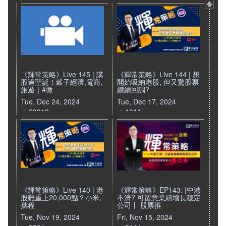
《輝常策略》Live 145 | 講
《輝常策略》Live 144 | 想
股過聖誕！穀子經濟,電商,
開始吸納港股, 但又驚股票
旅遊｜#微
繼續回調?
Tue, Dec 24, 2024
Tue, Dec 17, 2024
23313
1911
《輝常策略》Live 140 | 港
《輝常策略》EP143: |中港
股難重上20,000點？小米,
不濟? 可留意業績增長穩定
攜程
公司丨 股票推
Tue, Nov 19, 2024
Fri, Nov 15, 2024