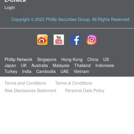
Login
Copyright © 2022
Phillip Securities Group
. All Rights Reserved.
Phillip Network
Singapore
Hong Kong
China
US
Japan
UK
Australia
Malaysia
Thailand
Indonesia
Turkey
India
Cambodia
UAE
Vietnam
Terms and Conditions
Terms & Conditions
Risk Disclosures Statement
Personal Data Policy