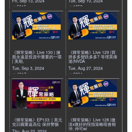
Fri, Sep 13, 2024
Tue, Sep 10, 2024
5015
1853
《輝常策略》Live 130 | 揀
《輝常策略》Live 129 |買
股永遠是投資中重要的一環
拼多多變跌多多? 等埋英偉
| 美期,
達(NVDA
Tue, Sep 3, 2024
Tue, Aug 27, 2024
4317
2894
《輝常策略》EP133: | 美元
《輝常策略》Live 128 |微
兌日圓重返高位 保持警惕
淡x微好的恆指策略唔會相
沖, 仲可wi
Thu, Aug 22, 2024