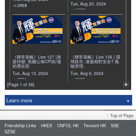
Tue, Aug 20, 2024
2868
1568
《輝常策略》Live 127 |港
《輝常策略》Live 126 | 環
股待變, 美國公佈CPI前/後
球跌市, 港股相對安全? 風
的潛在部
險管理,
Tue, Aug 13, 2024
Tue, Aug 6, 2024
2881
3039
[Page 1 of 38]
Learn more
Phillip Securities Group
Top of Page
Branches
Friendship Links
HKEX
CNFOL HK
Tencent HK
SSE
Join Us
SZSE