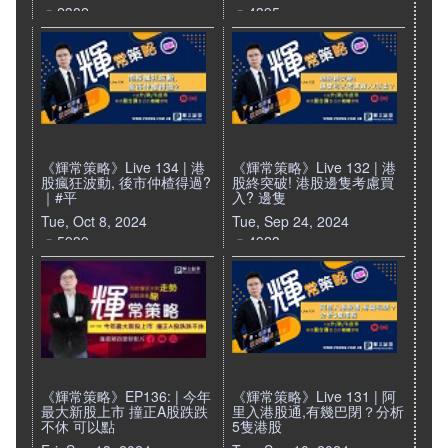
2382
4395
《輝常策略》Live 134 | 港
《輝常策略》Live 132 | 港
股瘋狂波動, 後市仲楂得過?
股終突破! 港股邊隻考慮買
｜#平
入? 邊隻
Tue, Oct 8, 2024
Tue, Sep 24, 2024
5939
4923
《輝常策略》EP136: | 今年
《輝常策略》Live 131 | 阿
最大新股上市 撞正A股跌跌
里入港股通,有幾巴閉？分析
不休 可以點
5隻港股