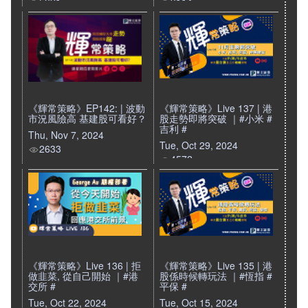
5821
3114
《輝常策略》EP142: | 波動
《輝常策略》Live 137 | 港
市況風險高 基建股可看好？
股走勢即將突破 ｜#小米 #
吉利 #
Thu, Nov 7, 2024
Tue, Oct 29, 2024
2633
4572
《輝常策略》Live 136 | 拒
《輝常策略》Live 135 | 港
做韭菜, 從自己開始 ｜#港
股係時候轉玩法 ｜#恆指 #
交所 #
平保 #
Tue, Oct 22, 2024
Tue, Oct 15, 2024