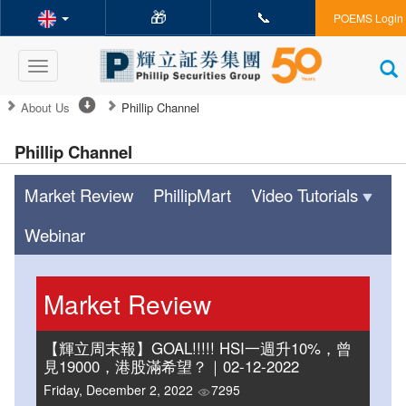
🎁
📞
POEMS Login
Toggle
navigation
About Us
Phillip Channel
Phillip Channel
Market Review
PhillipMart
Video Tutorials
Webinar
Market Review
【輝立周末報】GOAL!!!!! HSI一週升10%，曾
見19000，港股滿希望？｜02-12-2022
Friday, December 2, 2022
7295