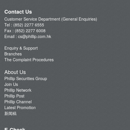
Phillip Network
Phillip Post
Contact Us
新闻稿
Customer Service Department (General Enquiries)
Tel : (852) 2277 6555
Fax : (852) 2277 6008
Email :
cs@phillip.com.hk
Enquiry & Support
Branches
The Complaint Procedures
About Us
Phillip Securities Group
Join Us
Phillip Network
Phillip Post
Phillip Channel
Latest Promotion
新闻稿
E-Check