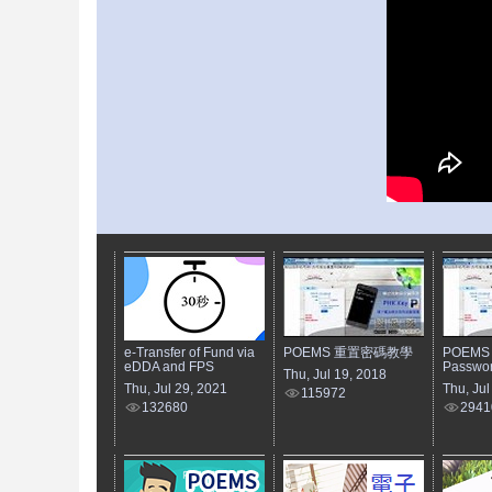
e-Transfer of Fund via
POEMS 重置密碼教學
POEMS R
eDDA and FPS
Passwo
Thu, Jul 19, 2018
Thu, Jul 29, 2021
Thu, Jul
115972
132680
2941