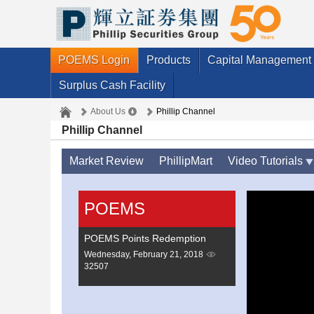
POEMS Login
Products
Capital Management
Surplus Cash Facility
About Us
Phillip Channel
Phillip Channel
Market Review
PhillipMart
Video Tutorials
POEMS
POEMS Points Redemption
Wednesday, February 21, 2018
32507