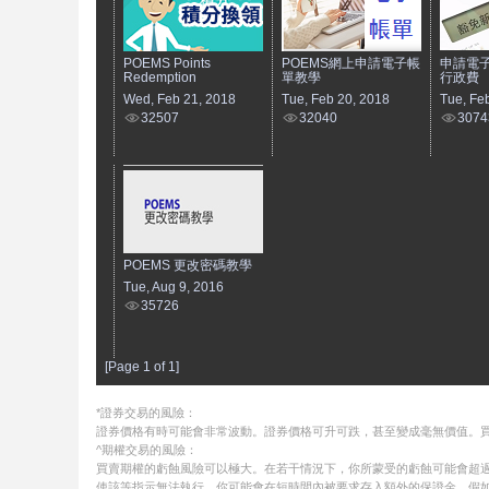
POEMS Points
POEMS網上申請電子帳
申請電
Redemption
單教學
行政費
Wed, Feb 21, 2018
Tue, Feb 20, 2018
Tue, Fe
32507
32040
3074
POEMS 更改密碼教學
Tue, Aug 9, 2016
35726
[Page 1 of 1]
*證券交易的風險：
證券價格有時可能會非常波動。證券價格可升可跌，甚至變成毫無價值。
^期權交易的風險：
買賣期權的虧蝕風險可以極大。在若干情況下，你所蒙受的虧蝕可能會超過
使該等指示無法執行。你可能會在短時間內被要求存入額外的保證金。假