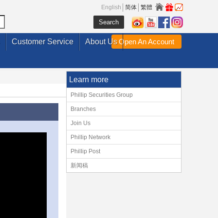
English
简体
繁體
Customer Service
About Us
Open An Account
Learn more
Phillip Securities Group
Branches
Join Us
Phillip Network
Phillip Post
新闻稿