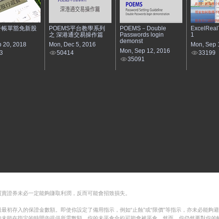
子帳單豁免新股
POEMS平台教學系列
POEMS－Double
ExcelRealT
之 深港通交易操作篇
Passwords login
1
demonst
b 20, 2018
Mon, Dec 5, 2016
Mon, Sep 
Mon, Sep 12, 2016
3
50414
33199
35091
買賣證券未必一定能夠賺取利潤，反而可能會招致損失。
最初存入的保證金數額。即使你設定了備用指示，例如“止蝕”或“限價”等指示，亦未必能夠
如未能在指定的時間內提供所需數額，你的未平倉合約可能會被平倉。然而，你仍然要對你的