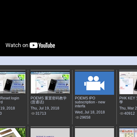
eset login
POEMS 重置密码教学
POEMS IPO
PHK KE
rd
(普通话)
subscription - new
學
interfa
 19, 2018
Thu, Jul 19, 2018
Thu, Mar 
Wed, Jul 18, 2018
0
31713
40912
29658