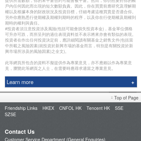
提供所需數額，你的未平倉合約可能會被平倉。然而，你仍然要對你的帳
戶內任何因此而出現的短欠數額負責。因此，你在買賣前應研究及理解期
權以及根據本身的財政狀況及投資目標，仔細考慮這種買賣是否適合你。
另外你應熟悉行使期權及期權到期時的程序，以及你在行使期權及期權到
期時的權利與責任。
#投資者須注意投資涉及風險(包括可能會損失投資本金)，基金單位價格
可升亦可跌，而所呈列的過往表現資料並不表示將來亦會有類似的表現。
投資者在作出任何投資決定前，應詳細閱讀有關基金之銷售文件(包括當
中所載之風險因素(就投資於新興市場的基金而言，特別是有關投資於新
興市場所涉及的風險因素)之全文)。
此等網頁所包含的資料不擬提供作為專業意見，亦不應賴以作為專業意
見，瀏覽此等網頁之人士，在需要時應尋求適當之專業意見。
Learn more
Phillip Securities Group
Top of Page
Branches
Friendship Links
HKEX
CNFOL HK
Tencent HK
SSE
Join Us
SZSE
Phillip Network
Phillip Post
Contact Us
新闻稿
Customer Service Department (General Enquiries)