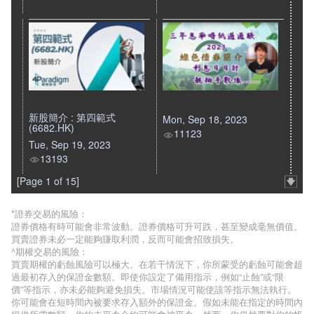
新股簡介 : 第四範式
Mon, Sep 18, 2023
(6682.HK)
11123
Tue, Sep 19, 2023
13193
[Page 1 of 15]
*證券交易的風險：
證券價格有時可能會非常波動。證券價格可升可跌，甚至變成毫無價值。
買賣證券未必一定能夠賺取利潤，反而可能會招致損失。
^期權交易的風險：
買賣期權的虧蝕風險可以極大。在若干情況下，你所蒙受的虧蝕可能會超
過最初存入的保證金數額。即使你設定了備用指示，例如“止蝕”或“限
價”等指示，亦未必能夠避免損失。市場情況可能使該等指示無法執行。
你可能會在短時間內被要求存入額外的保證金。假如未能在指定的時間內