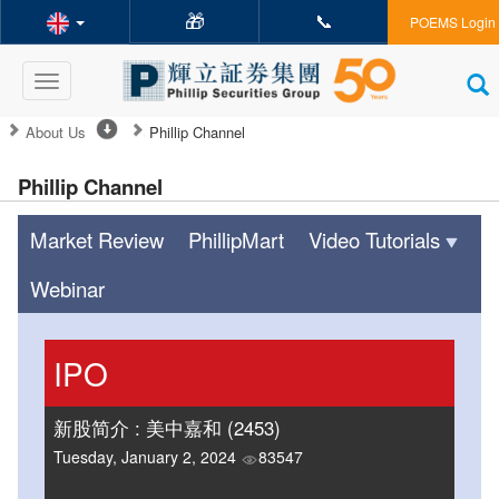
🎁
📞
POEMS Login
Toggle
navigation
About Us
Phillip Channel
Phillip Channel
Market Review
PhillipMart
Video Tutorials
Webinar
IPO
新股简介 : 美中嘉和 (2453)
Tuesday, January 2, 2024
83547