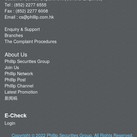
Tel : (852) 2277 6555
Fax : (852) 2277 6008
Email :
cs@phillip.com.hk
Enquiry & Support
Branches
The Complaint Procedures
About Us
Phillip Securities Group
Join Us
Phillip Network
Phillip Post
Phillip Channel
Latest Promotion
新闻稿
E-Check
Login
Copyright © 2022
Phillip Securities Group
. All Rights Reserved.