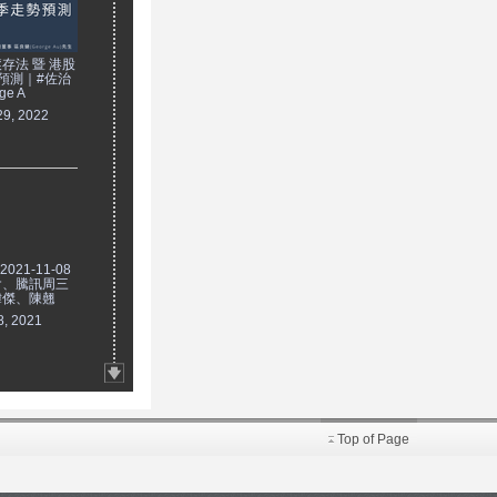
存法 暨 港股
預測｜#佐治
ge A
29, 2022
021-11-08
會、騰訊周三
瑋傑、陳翹
8, 2021
Top of Page