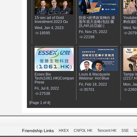
15-sec ad of Gold
防疫+經濟政策轉向 港
Youtub
Investment 2023 Ou
股年底大攻略(包括:騰
夠你葳EP7
訊,AIA,比亞廸) |
Wed, Jan 4, 2023
Wed, No
Fri, Nov 25, 2022
19595
2079
22198
Essex Bio
Louis & Macquarie
Tamjai I
Tech(1061.HK)Company
Webinar: Hot Blue
(2217.H
Prese
Fri, Feb 18, 2022
Mon, Ja
Fri, Jul 8, 2022
35701
2260
27538
[Page 1 of 4]
Friendship Links
HKEX
CNFOL HK
Tencent HK
SSE
S