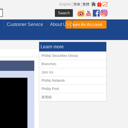
English
简体
繁體
Customer Service
About Us
Open An Account
Learn more
Phillip Securities Group
Branches
Join Us
Phillip Network
Phillip Post
新闻稿