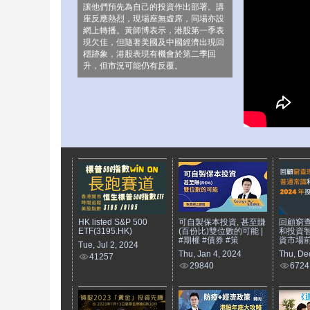
讓他們預先為自己的投資作出部署。講
座反應熱烈，現場座無虛席，同場亦設
網上轉播。黃師博表示，港股第一季表
現欠佳，但隨著美國及中國經濟出現回
穩跡象，港股表現有機會於第二季回
升，但市況可能仍有反覆。
HK listed S&P 500
可自製保本投資, 甚至賺
回顧窮
ETF(3195.HK)
(百份比)雙位數的可能 |
和投資智
#期權 #債券 #策
資市場
Tue, Jul 2, 2024
Thu, Jan 4, 2024
Thu, De
41257
29840
6724