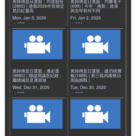
黃師傅是日選股：均達股份
黃師傅是日選股：均勝電子
(2865) | 港股2026年首個交
(699) | 今年「兩新」政策
易日紅盤高
與去年有何不同
Mon, Jan 5, 2026
Fri, Jan 2, 2026
673
594
黃師傅是日選股：優必選
黃師傅是日選股：建滔積層
(9880) | 聯儲局議息紀錄：
板(1888) | 新三樣內捲整治
繼續減息是適當做
面臨挑戰 |
Wed, Dec 31, 2025
Tue, Dec 30, 2025
530
617