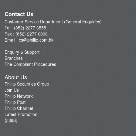
Phillip Network
Phillip Post
Contact Us
新闻稿
Customer Service Department (General Enquiries)
Tel : (852) 2277 6555
Fax : (852) 2277 6008
Email :
cs@phillip.com.hk
Enquiry & Support
Branches
The Complaint Procedures
About Us
Phillip Securities Group
Join Us
Phillip Network
Phillip Post
Phillip Channel
Latest Promotion
新闻稿