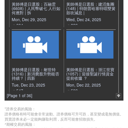
黃師傅是日選股：百融雲
黃師傅是日選股：建滔集團
(6608) | 人民幣破七 人行如
(148) | 特朗普哈塞特唱雙簧
何應對 | 拆
鼓吹減息 |
Mon, Dec 29, 2025
Wed, Dec 24, 2025
604
826
黃師傅是日選股：耐世特
黃師傅是日選股：浙江世寶
(1316) | 新消費股升勢能否
(1057) | 迎接聖誕行情資金
持續？ | 四新
提前收爐 ？
Tue, Dec 23, 2025
Mon, Dec 22, 2025
547
532
[Page 1 of 36]
*證券交易的風險：
證券價格有時可能會非常波動。證券價格可升可跌，甚至變成毫無價值。
買賣證券未必一定能夠賺取利潤，反而可能會招致損失。
^期權交易的風險：