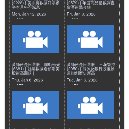
(2228) | 美非農數據好壞參
(2579) | 年度商品指數調查
半本月料不減息
會否衝擊金銀
Mon, Jan 12, 2026
Fri, Jan 9, 2026
662
602
黃師傅是日選股：腦動極光
黃師傅是日選股：三花智控
(6681) | 就業數據遜預期美
(2050) | 能源及銀行股推動
股衝高回落 |
道指創歷史新高
Thu, Jan 8, 2026
Tue, Jan 6, 2026
375
478