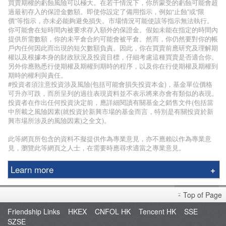
買賣期權的虧蝕風險可以極大。在若干情況下，你所蒙受的虧蝕可能會超
過最初存入的保證金數額。即使你設定了備用指示，例如“止蝕”或“限
價”等指示，亦未必能夠避免損失。市場情況可能使該等指示無法執行。
你可能會在短時間內被要求存入額外的保證金。假如未能在指定的時間內
提供所需數額，你的未平倉合約可能會被平倉。然而，你仍然要對你的帳
戶內任何因此而出現的短欠數額負責。因此，你在買賣前應研究及理解期
權以及根據本身的財政狀況及投資目標，仔細考慮這種買賣是否適合你。
另外你應熟悉行使期權及期權到期時的程序，以及你在行使期權及期權到
期時的權利與責任。
#投資者須注意投資涉及風險(包括可能會損失投資本金)，基金單位價格
可升亦可跌，而所呈列的過往表現資料並不表示將來亦會有類似的表現。
投資者在作出任何投資決定前，應詳細閱讀有關基金之銷售文件(包括當
中所載之風險因素(就投資於新興市場的基金而言，特別是有關投資於新
興市場所涉及的風險因素)之全文)。
此等網頁所包含的資料不擬提供作為專業意見，亦不應賴以作為專業意
見，瀏覽此等網頁之人士，在需要時應尋求適當之專業意見。
Learn more
Phillip Securities Group
Top of Page
Branches
Friendship Links
HKEX
CNFOL HK
Tencent HK
SSE
Join Us
SZSE