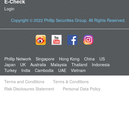
E-Check
Login
Copyright © 2022
Phillip Securities Group
. All Rights Reserved.
Phillip Network
Singapore
Hong Kong
China
US
Japan
UK
Australia
Malaysia
Thailand
Indonesia
Turkey
India
Cambodia
UAE
Vietnam
Terms and Conditions
Terms & Conditions
Risk Disclosures Statement
Personal Data Policy