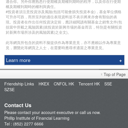
適合你。另外你應熟悉行使期權及期權到期時的程序，以及你在行使期
權及期權到期時的權利與責任。
#投資者須注意投資涉及風險(包括可能會損失投資本金)，基金單位價格
可升亦可跌，而所呈列的過往表現資料並不表示將來亦會有類似的表
現。投資者在作出任何投資決定前，應詳細閱讀有關基金之銷售文件(包
括當中所載之風險因素(就投資於新興市場的基金而言，特別是有關投資
於新興市場所涉及的風險因素)之全文)。
此等網頁所包含的資料不擬提供作為專業意見，亦不應賴以作為專業意
見，瀏覽此等網頁之人士，在需要時應尋求適當之專業意見。
Learn more
Education Center
Top of Page
Course & Seminar
Friendship Links
HKEX
CNFOL HK
Tencent HK
SSE
Speaker
SZSE
Terms and Conditions
Contact Us
Please contact your account executive or call us now.
Phillip Institute of Financial Learning
Tel : (852) 2277 6666