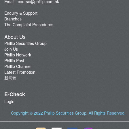
Email :
course@phillip.com.hk
Enquiry & Support
Branches
The Complaint Procedures
About Us
Phillip Securities Group
Join Us
Phillip Network
Phillip Post
Phillip Channel
Latest Promotion
新闻稿
E-Check
Login
Copyright © 2022
Phillip Securities Group
. All Rights Reserved.