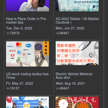
How to Place Order in Pre-
3Q 2022 Global / US Market
market Ses
Ooutlook｜
Tue, Dec 6, 2022
Mon, Jun 27, 2022
72872
58467
US stock trading tactics feat.
Electric Vehicle Webinar:
Three
Auto drivi
Fri, May 27, 2022
Wed, Aug 18, 2021
19157
48447