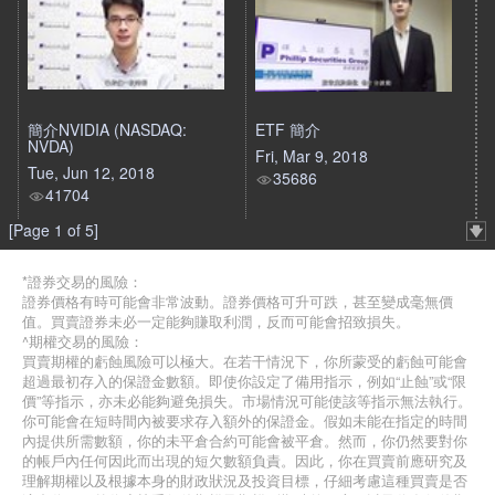
簡介NVIDIA (NASDAQ:
ETF 簡介
NVDA)
Fri, Mar 9, 2018
Tue, Jun 12, 2018
35686
41704
[Page 1 of 5]
*證券交易的風險：
證券價格有時可能會非常波動。證券價格可升可跌，甚至變成毫無價
值。買賣證券未必一定能夠賺取利潤，反而可能會招致損失。
^期權交易的風險：
買賣期權的虧蝕風險可以極大。在若干情況下，你所蒙受的虧蝕可能會
超過最初存入的保證金數額。即使你設定了備用指示，例如“止蝕”或“限
價”等指示，亦未必能夠避免損失。市場情況可能使該等指示無法執行。
你可能會在短時間內被要求存入額外的保證金。假如未能在指定的時間
內提供所需數額，你的未平倉合約可能會被平倉。然而，你仍然要對你
的帳戶內任何因此而出現的短欠數額負責。因此，你在買賣前應研究及
理解期權以及根據本身的財政狀況及投資目標，仔細考慮這種買賣是否