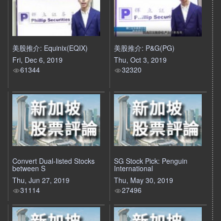
美股推介: Equinix(EQIX)
美股推介: P&G(PG)
Fri, Dec 6, 2019
Thu, Oct 3, 2019
61344
32320
Convert Dual-listed Stocks
SG Stock Pick: Penguin
between S
International
Thu, Jun 27, 2019
Thu, May 30, 2019
31114
27496