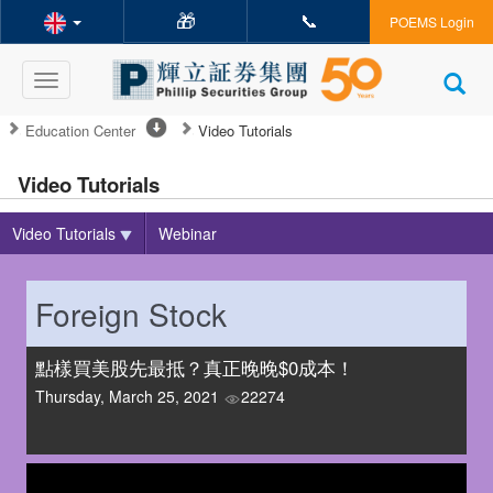
🎁
📞
POEMS Login
Toggle
navigation
Education Center
Video Tutorials
Video Tutorials
Video Tutorials
Webinar
Foreign Stock
點樣買美股先最抵？真正晚晚$0成本！
Thursday, March 25, 2021
22274