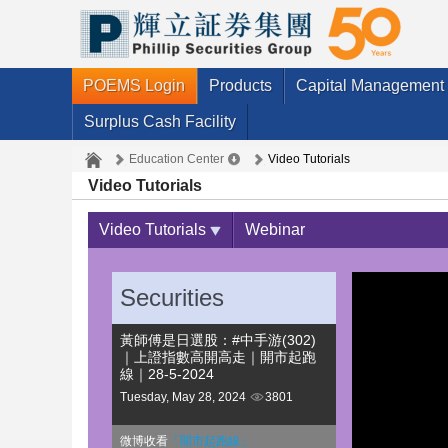
POEMS Login
Products
Capital Management
Surplus Cash Facility
Education Center
Video Tutorials
Video Tutorials
Video Tutorials
Webinar
Securities
黃師傅是日選股：#中手游(302)
｜上證指數高開高走｜開市起跑
線｜28-5-2024
Tuesday, May 28, 2024
3801
微博收看
「開市起跑線」