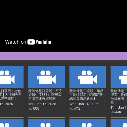
是日選股：微創
黃師傅是日選股：平安
黃師傅是日選股：榮昌
黃師傅是
3) | 人行稱今年
好醫生(1833) | 阿里雲
生物(9995) | 伊朗局勢
博泰生物(69
降準空間 |
營收增速有望加快 |
惡化金價創新高 | 「
平台受惠
查
 16, 2026
Thu, Jan 15, 2026
Wed, Jan 14, 2026
Tue, Jan 1
558
473
449