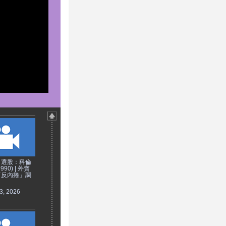
日選股：科倫
90) | 外賣
「反內捲」調
3, 2026