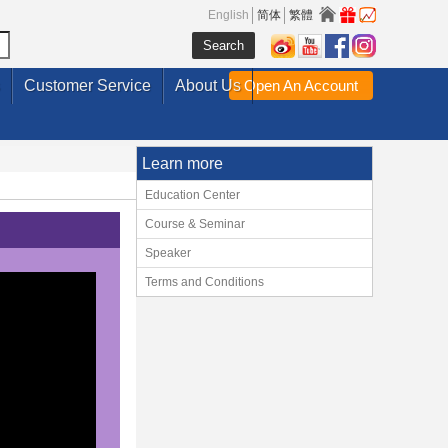
English
简体
繁體
Customer Service
About Us
Open An Account
Learn more
Education Center
Course & Seminar
Speaker
Terms and Conditions