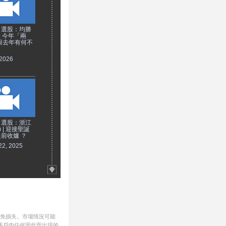
日選股：均勝
 | 今年「兩
與去年有何不
 2026
日選股：浙江
) | 迎接聖誕
前收爐 ？
22, 2025
避免損失。市場情況可能
帳戶內任何因此而出現的