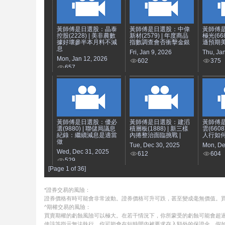
黃師傅是日選股：晶泰
黃師傅是日選股：中偉
黃師傅
控股(2228) | 美非農數
新材(2579) | 年度商品
極光(66
據好壞參半本月料不減
指數調查會否衝擊金銀
遜預期美
息
Fri, Jan 9, 2026
Thu, Ja
Mon, Jan 12, 2026
602
375
657
黃師傅是日選股：優必
黃師傅是日選股：建滔
黃師傅
選(9880) | 聯儲局議息
積層板(1888) | 新三樣
雲(660
紀錄：繼續減息是適當
內捲整治面臨挑戰 |
人行如何
做
Tue, Dec 30, 2025
Mon, De
Wed, Dec 31, 2025
612
604
529
[Page 1 of 36]
*證券交易的風險：
證券價格有時可能會非常波動。證券價格可升可跌，甚至變成毫無價值。
^期權交易的風險：
買賣期權的虧蝕風險可以極大。在若干情況下，你所蒙受的虧蝕可能會超過
使該等指示無法執行。你可能會在短時間內被要求存入額外的保證金。假