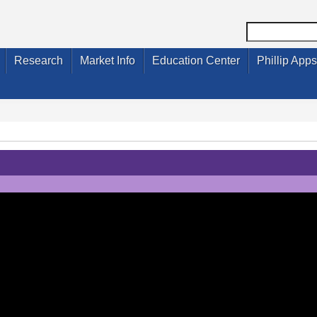
Research
Market Info
Education Center
Phillip Apps