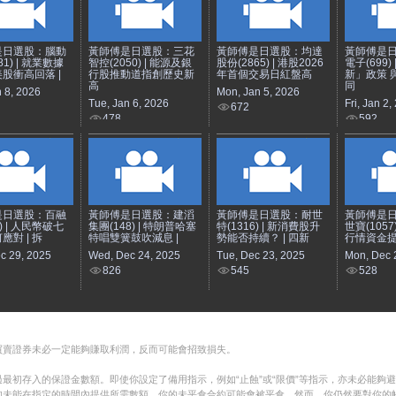
是日選股：腦動
黃師傅是日選股：三花
黃師傅是日選股：均達
黃師傅是
81) | 就業數據
智控(2050) | 能源及銀
股份(2865) | 港股2026
電子(699)
股衝高回落 |
行股推動道指創歷史新
年首個交易日紅盤高
新」政策 
高
同
n 8, 2026
Mon, Jan 5, 2026
Tue, Jan 6, 2026
Fri, Jan 2,
672
478
592
是日選股：百融
黃師傅是日選股：建滔
黃師傅是日選股：耐世
黃師傅是
8) | 人民幣破七
集團(148) | 特朗普哈塞
特(1316) | 新消費股升
世寶(1057
應對 | 拆
特唱雙簧鼓吹減息 |
勢能否持續？ | 四新
行情資金提
c 29, 2025
Wed, Dec 24, 2025
Tue, Dec 23, 2025
Mon, Dec 
826
545
528
買賣證券未必一定能夠賺取利潤，反而可能會招致損失。
最初存入的保證金數額。即使你設定了備用指示，例如“止蝕”或“限價”等指示，亦未必能夠
如未能在指定的時間內提供所需數額，你的未平倉合約可能會被平倉。然而，你仍然要對你的