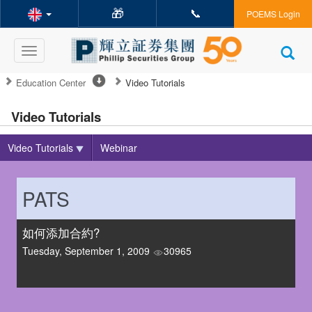
🎁
📞
POEMS Login
Toggle
navigation
Education Center
Video Tutorials
Video Tutorials
Video Tutorials
Webinar
PATS
如何添加合約?
Tuesday, September 1, 2009
30965