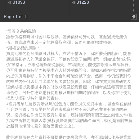
31893
31228
[Page 1 of 1]
*證券交易的風險：
證券價格有時可能會非常波動。證券價格可升可跌，甚至變成毫無價
值。買賣證券未必一定能夠賺取利潤，反而可能會招致損失。
^期權交易的風險：
買賣期權的虧蝕風險可以極大。在若干情況下，你所蒙受的虧蝕可能會
超過最初存入的保證金數額。即使你設定了備用指示，例如“止蝕”或“限
價”等指示，亦未必能夠避免損失。市場情況可能使該等指示無法執行。
你可能會在短時間內被要求存入額外的保證金。假如未能在指定的時間
內提供所需數額，你的未平倉合約可能會被平倉。然而，你仍然要對你
的帳戶內任何因此而出現的短欠數額負責。因此，你在買賣前應研究及
理解期權以及根據本身的財政狀況及投資目標，仔細考慮這種買賣是否
適合你。另外你應熟悉行使期權及期權到期時的程序，以及你在行使期
權及期權到期時的權利與責任。
#投資者須注意投資涉及風險(包括可能會損失投資本金)，基金單位價格
可升亦可跌，而所呈列的過往表現資料並不表示將來亦會有類似的表
現。投資者在作出任何投資決定前，應詳細閱讀有關基金之銷售文件(包
括當中所載之風險因素(就投資於新興市場的基金而言，特別是有關投資
於新興市場所涉及的風險因素)之全文)。
此等網頁所包含的資料不擬提供作為專業意見，亦不應賴以作為專業意