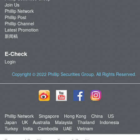
Join Us
Phillip Network
Phillip Post
Phillip Channel
Latest Promotion
新闻稿
E-Check
Login
Copyright © 2022
Phillip Securities Group
. All Rights Reserved.
Phillip Network
Singapore
Hong Kong
China
US
Japan
UK
Australia
Malaysia
Thailand
Indonesia
Turkey
India
Cambodia
UAE
Vietnam