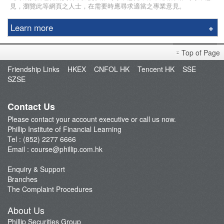
見，瀏覽此等網頁之人士，在需要時應尋求適當之專業意見。
Learn more
Education Center
Top of Page
Course & Seminar
Friendship Links
HKEX
CNFOL HK
Tencent HK
SSE
Speaker
SZSE
Terms and Conditions
Contact Us
Please contact your account executive or call us now.
Phillip Institute of Financial Learning
Tel : (852) 2277 6666
Email :
course@phillip.com.hk
Enquiry & Support
Branches
The Complaint Procedures
About Us
Phillip Securities Group