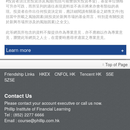
#投資者須注意投資涉及風險(包括可能會損失投資本金)，基金單位價格
可升亦可跌，而所呈列的過往表現資料並不表示將來亦會有類似的表
現。投資者在作出任何投資決定前，應詳細閱讀有關基金之銷售文件(包
括當中所載之風險因素(就投資於新興市場的基金而言，特別是有關投資
於新興市場所涉及的風險因素)之全文)。
此等網頁所包含的資料不擬提供作為專業意見，亦不應賴以作為專業意
見，瀏覽此等網頁之人士，在需要時應尋求適當之專業意見。
Learn more
Education Center
Top of Page
Course & Seminar
Friendship Links
HKEX
CNFOL HK
Tencent HK
SSE
Speaker
SZSE
Terms and Conditions
Contact Us
Please contact your account executive or call us now.
Phillip Institute of Financial Learning
Tel : (852) 2277 6666
Email :
course@phillip.com.hk