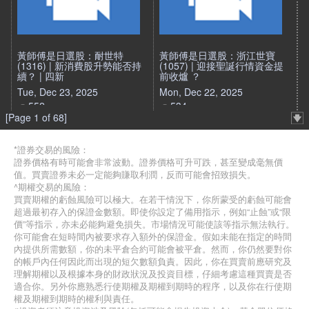
黃師傅是日選股：耐世特
黃師傅是日選股：浙江世寶
(1316) | 新消費股升勢能否持
(1057) | 迎接聖誕行情資金提
續？ | 四新
前收爐 ？
Tue, Dec 23, 2025
Mon, Dec 22, 2025
552
534
[Page 1 of 68]
*證券交易的風險：
證券價格有時可能會非常波動。證券價格可升可跌，甚至變成毫無價
值。買賣證券未必一定能夠賺取利潤，反而可能會招致損失。
^期權交易的風險：
買賣期權的虧蝕風險可以極大。在若干情況下，你所蒙受的虧蝕可能會
超過最初存入的保證金數額。即使你設定了備用指示，例如“止蝕”或“限
價”等指示，亦未必能夠避免損失。市場情況可能使該等指示無法執行。
你可能會在短時間內被要求存入額外的保證金。假如未能在指定的時間
內提供所需數額，你的未平倉合約可能會被平倉。然而，你仍然要對你
的帳戶內任何因此而出現的短欠數額負責。因此，你在買賣前應研究及
理解期權以及根據本身的財政狀況及投資目標，仔細考慮這種買賣是否
適合你。另外你應熟悉行使期權及期權到期時的程序，以及你在行使期
權及期權到期時的權利與責任。