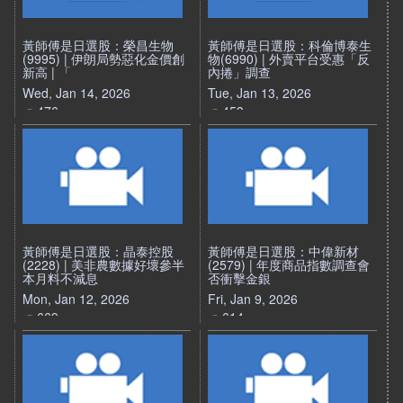
黃師傅是日選股：榮昌生物
黃師傅是日選股：科倫博泰生
(9995) | 伊朗局勢惡化金價創
物(6990) | 外賣平台受惠「反
新高 | 「
內捲」調查
Wed, Jan 14, 2026
Tue, Jan 13, 2026
476
453
黃師傅是日選股：晶泰控股
黃師傅是日選股：中偉新材
(2228) | 美非農數據好壞參半
(2579) | 年度商品指數調查會
本月料不減息
否衝擊金銀
Mon, Jan 12, 2026
Fri, Jan 9, 2026
669
614