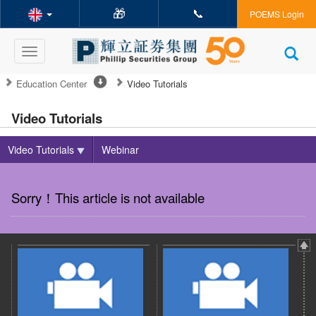
🎁
📞
POEMS Login
Toggle
navigation
Education Center
Video Tutorials
Video Tutorials
Video Tutorials
Webinar
Sorry！This article is not available