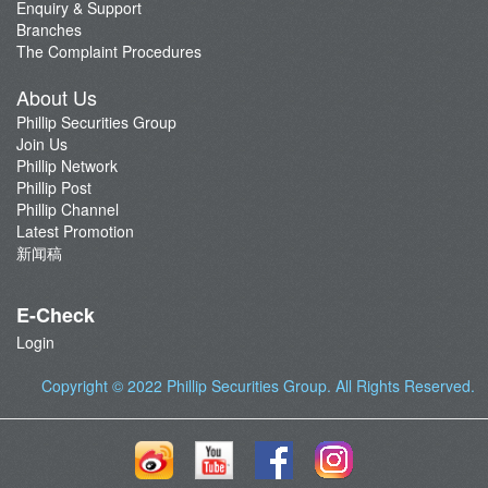
Enquiry & Support
Branches
The Complaint Procedures
About Us
Phillip Securities Group
Join Us
Phillip Network
Phillip Post
Phillip Channel
Latest Promotion
新闻稿
E-Check
Login
Copyright © 2022
Phillip Securities Group
. All Rights Reserved.