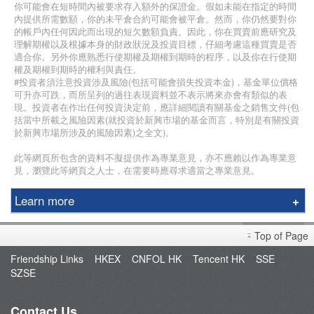
你可能會在短時間內被要求存入額外的保證金。假如未能在指定的時間
內提供所需數額，你的未平倉合約可能會被平倉。然而，你仍然要對你
的帳戶內任何因此而出現的短欠數額負責。因此，你在買賣前應研究及
理解期權以及根據本身的財政狀況及投資目標，仔細考慮這種買賣是否
適合你。另外你應熟悉行使期權及期權到期時的程序，以及你在行使期
權及期權到期時的權利與責任。
#投資者須注意投資涉及風險(包括可能會損失投資本金)，基金單位價格
可升亦可跌，而所呈列的過往表現資料並不表示將來亦會有類似的表
現。投資者在作出任何投資決定前，應詳細閱讀有關基金之銷售文件(包
括當中所載之風險因素(就投資於新興市場的基金而言，特別是有關投資
於新興市場所涉及的風險因素)之全文)。
此等網頁所包含的資料不擬提供作為專業意見，亦不應賴以作為專業意
見，瀏覽此等網頁之人士，在需要時應尋求適當之專業意見。
Learn more
Education Center
Top of Page
Course & Seminar
Friendship Links
HKEX
CNFOL HK
Tencent HK
SSE
Speaker
SZSE
Terms and Conditions
Contact Us