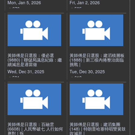
Mon, Jan 5, 2026
Fri, Jan 2, 2026
676
595
黃師傅是日選股：優必選
黃師傅是日選股：建滔積層板
(9880) | 聯儲局議息紀錄：繼
(1888) | 新三樣內捲整治面臨
續減息是適當做
挑戰 |
Wed, Dec 31, 2025
Tue, Dec 30, 2025
531
618
黃師傅是日選股：百融雲
黃師傅是日選股：建滔集團
(6608) | 人民幣破七 人行如何
(148) | 特朗普哈塞特唱雙簧鼓
應對 | 拆
吹減息 |