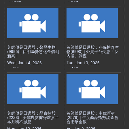
1072
567
黃師傅是日選股：榮昌生物
黃師傅是日選股：科倫博泰生
(9995) | 伊朗局勢惡化金價創
物(6990) | 外賣平台受惠「反
新高 | 「
內捲」調查
Wed, Jan 14, 2026
Tue, Jan 13, 2026
476
453
黃師傅是日選股：晶泰控股
黃師傅是日選股：中偉新材
(2228) | 美非農數據好壞參半
(2579) | 年度商品指數調查會
本月料不減息
否衝擊金銀
Mon, Jan 12, 2026
Fri, Jan 9, 2026