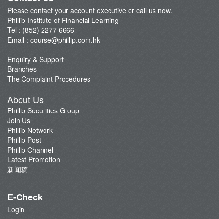
Please contact your account executive or call us now.
Phillip Institute of Financial Learning
Tel : (852) 2277 6666
Email :
course@phillip.com.hk
Enquiry & Support
Branches
The Complaint Procedures
About Us
Phillip Securities Group
Join Us
Phillip Network
Phillip Post
Phillip Channel
Latest Promotion
新闻稿
E-Check
Login