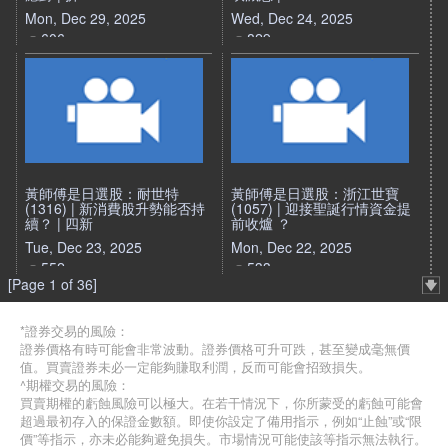
Mon, Dec 29, 2025
Wed, Dec 24, 2025
606
829
黃師傅是日選股：耐世特
黃師傅是日選股：浙江世寶
(1316) | 新消費股升勢能否持
(1057) | 迎接聖誕行情資金提
續？ | 四新
前收爐 ？
Tue, Dec 23, 2025
Mon, Dec 22, 2025
552
533
[Page 1 of 36]
*證券交易的風險：
證券價格有時可能會非常波動。證券價格可升可跌，甚至變成毫無價
值。買賣證券未必一定能夠賺取利潤，反而可能會招致損失。
^期權交易的風險：
買賣期權的虧蝕風險可以極大。在若干情況下，你所蒙受的虧蝕可能會
超過最初存入的保證金數額。即使你設定了備用指示，例如“止蝕”或“限
價”等指示，亦未必能夠避免損失。市場情況可能使該等指示無法執行。