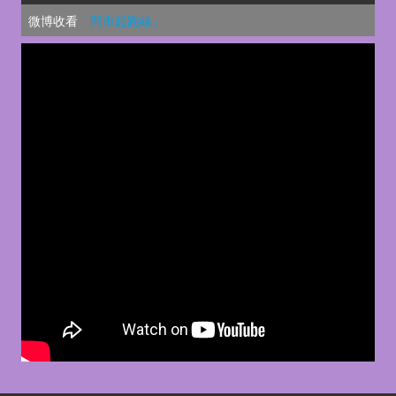
微博收看
「開市起跑線」