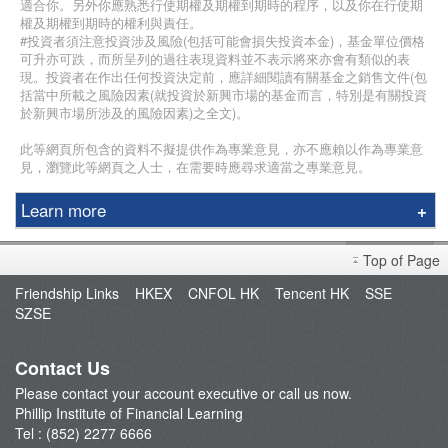
適合你。另外你應熟悉行使期權及期權到期時的程序，以及你在行使期
權及期權到期時的權利與責任。
#投資者須注意投資涉及風險(包括可能會損失投資本金)，基金單位價格
可升亦可跌，而所呈列的過往表現資料並不表示將來亦會有類似的表
現。投資者在作出任何投資決定前，應詳細閱讀有關基金之銷售文件(包
括當中所載之風險因素(就投資於新興市場的基金而言，特別是有關投資
於新興市場所涉及的風險因素)之全文)。
此等網頁所包含的資料不擬提供作為專業意見，亦不應賴以作為專業意
見，瀏覽此等網頁之人士，在需要時應尋求適當之專業意見。
Learn more
Education Center
Top of Page
Course & Seminar
Friendship Links
HKEX
CNFOL HK
Tencent HK
SSE
Speaker
SZSE
Terms and Conditions
Contact Us
Please contact your account executive or call us now.
Phillip Institute of Financial Learning
Tel : (852) 2277 6666