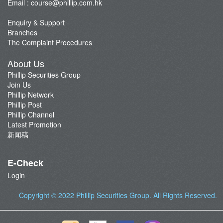
Email :
course@phillip.com.hk
Enquiry & Support
Branches
The Complaint Procedures
About Us
Phillip Securities Group
Join Us
Phillip Network
Phillip Post
Phillip Channel
Latest Promotion
新闻稿
E-Check
Login
Copyright © 2022
Phillip Securities Group
. All Rights Reserved.