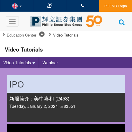
🎁
📞
POEMS Login
Toggle
navigation
Education Center
Video Tutorials
Video Tutorials
Video Tutorials
Webinar
IPO
新股简介 : 美中嘉和 (2453)
Tuesday, January 2, 2024
83551