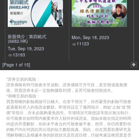
新股簡介 : 第四範式
Mon, Sep 18, 2023
(6682.HK)
11123
Tue, Sep 19, 2023
13193
[Page 1 of 15]
*證券交易的風險：
證券價格有時可能會非常波動。證券價格可升可跌，甚至變成毫無價
值。買賣證券未必一定能夠賺取利潤，反而可能會招致損失。
^期權交易的風險：
買賣期權的虧蝕風險可以極大。在若干情況下，你所蒙受的虧蝕可能會
超過最初存入的保證金數額。即使你設定了備用指示，例如“止蝕”或“限
價”等指示，亦未必能夠避免損失。市場情況可能使該等指示無法執行。
你可能會在短時間內被要求存入額外的保證金。假如未能在指定的時間
內提供所需數額，你的未平倉合約可能會被平倉。然而，你仍然要對你
的帳戶內任何因此而出現的短欠數額負責。因此，你在買賣前應研究及
理解期權以及根據本身的財政狀況及投資目標，仔細考慮這種買賣是否