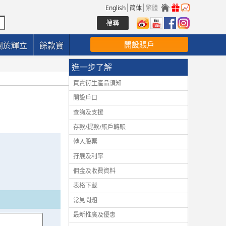
English
简体
繁體
開設賬戶
關於輝立
餘款寶
進一步了解
買賣衍生產品須知
開設戶口
查詢及支援
存款/提款/賬戶轉賬
轉入股票
孖展及利率
佣金及收費資料
表格下載
常見問題
最新推廣及優惠