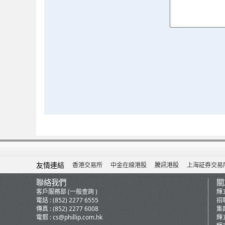
友情連結
香港交易所
中金在線港股
騰訊港股
上海証券交易
聯絡我們
關
客戶服務部 (一般查詢 )
輝
電話 : (852) 2277 6555
招
傳真 : (852) 2277 6008
集
電郵 :
cs@phillip.com.hk
輝