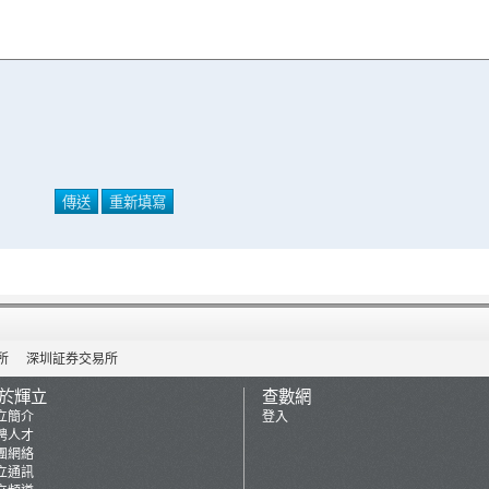
所
深圳証券交易所
於輝立
查數網
立簡介
登入
聘人才
團網絡
立通訊