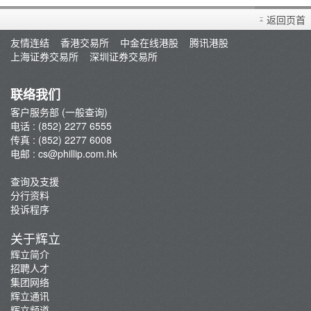
买卖衍生产品须知
返回页首
开设户口
友情连结
香港交易所
中金在线港股
腾讯港股
查询及支援
上海证券交易所
深圳证券交易所
存款/提款/账户转账
转入股票
联络我们
孖展及利率
客户服务部 (一般查询)
电话 : (852) 2277 6555
佣金及收费资料
传真 : (852) 2277 6008
表格下载
电邮 :
cs@phillip.com.hk
电子结单
查询及支援
常见问题
分行资料
最新推广
投诉程序
重要通知
关于辉立
防骗及网络安全资讯
辉立简介
招聘人才
辉立证券开户优惠总览
集团网络
辉立通讯
辉立频道