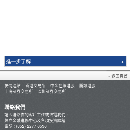
進一步了解
簡介
返回頁首
輝立課程
友情連結
香港交易所
中金在線港股
騰訊港股
講師
上海証券交易所
深圳証券交易所
視頻教程
條款及細則
聯絡我們
郭樹鈿博士股票期權策略班
請即聯絡你的客戶主任或致電我們。
輝立金融進修中心及各項投資課程
George Au期權實戰技巧分享班
電話 : (852) 2277 6536
咖啡拉花工作坊