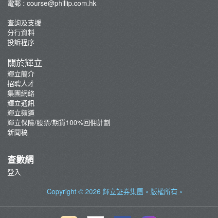
電郵 :
course@phillip.com.hk
查詢及支援
分行資料
投訴程序
關於輝立
輝立簡介
招聘人才
集團網絡
輝立通訊
輝立頻道
輝立保險/股票/期貨100%回佣計劃
新聞稿
查數網
登入
Copyright © 2026
輝立証券集團
。版權所有。