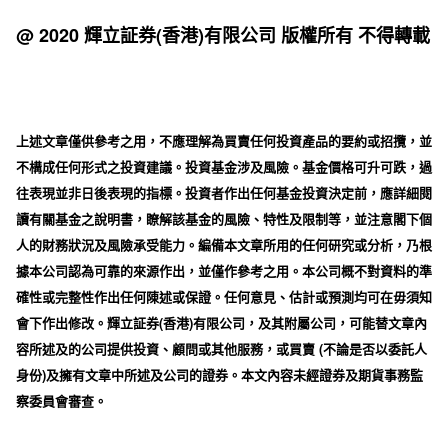
@ 2020 輝立証券(香港)有限公司 版權所有 不得轉載
上述文章僅供參考之用，不應理解為買賣任何投資產品的要約或招攬，並
不構成任何形式之投資建議。投資基金涉及風險。基金價格可升可跌，過
往表現並非日後表現的指標。投資者作出任何基金投資決定前，應詳細閱
讀有關基金之說明書，瞭解該基金的風險、特性及限制等，並注意閣下個
人的財務狀況及風險承受能力。編備本文章所用的任何研究或分析，乃根
據本公司認為可靠的來源作出，並僅作參考之用。本公司概不對資料的準
確性或完整性作出任何陳述或保證。任何意見、估計或預測均可在毋須知
會下作出修改。輝立証券(香港)有限公司，及其附屬公司，可能替文章內
容所述及的公司提供投資、顧問或其他服務，或買賣 (不論是否以委託人
身份)及擁有文章中所述及公司的證券。本文內容未經證券及期貨事務監
察委員會審查。