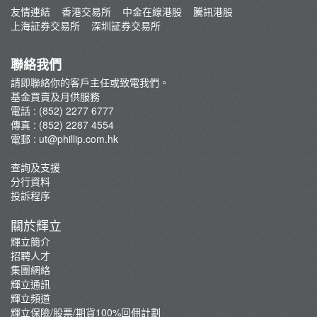
最新推廣
友情連結
香港交易所
中金在線港股
騰訊港股
基金視頻教程
上海証券交易所
深圳証券交易所
高息基金
認購教學
聯絡我們
請即聯絡你的客戶主任或致電我們。
基金買賣及月供服務
電話 : (852) 2277 6777
傳真 : (852) 2287 4554
電郵 :
ut@phillip.com.hk
查詢及支援
分行資料
投訴程序
關於輝立
輝立簡介
招聘人才
集團網絡
輝立通訊
輝立頻道
輝立保險/股票/期貨100%回佣計劃