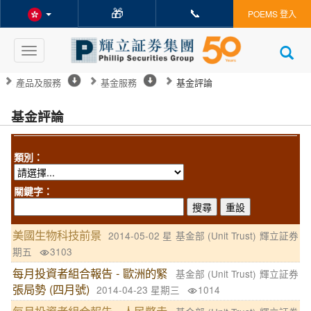
🎁
📞
POEMS 登入
Toggle
navigation
產品及服務
基金服務
基金評論
基金評論
類別：
關鍵字：
美國生物科技前景
2014-05-02 星
基金部 (Unit Trust)
輝立証券
期五
3103
每月投資者組合報告 - 歐洲的緊
基金部 (Unit Trust)
輝立証券
張局勢 (四月號)
2014-04-23 星期三
1014