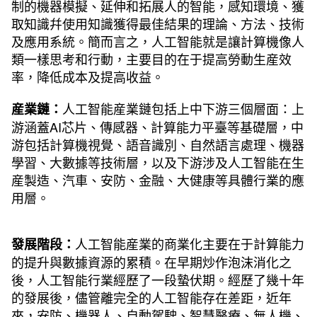
制的機器模擬、延伸和拓展人的智能，感知環境、獲
取知識幷使用知識獲得最佳結果的理論、方法、技術
及應用系統。簡而言之，人工智能就是讓計算機像人
類一樣思考和行動，主要目的在于提高勞動生産效
率，降低成本及提高收益。
人工智能産業鏈包括上中下游三個層面：上
産業鏈：
游涵蓋AI芯片、傳感器、計算能力平臺等基礎層，中
游包括計算機視覺、語音識別、自然語言處理、機器
學習、大數據等技術層，以及下游涉及人工智能在生
産製造、汽車、安防、金融、大健康等具體行業的應
用層。
人工智能産業的商業化主要在于計算能力
發展階段：
的提升與數據資源的累積。在早期炒作泡沫消化之
後，人工智能行業經歷了一段蟄伏期。經歷了幾十年
的發展後，儘管離完全的人工智能存在差距，近年
來，安防、機器人、自動駕駛、智慧醫療、無人機、