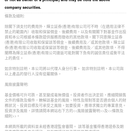
company securities.
條款及細則:
除閣下須支付的費用外，輝立証券(香港)有限公司可不時（在適用法律不
禁止的範圍內）收取和保留佣金、後續費用，以及有關閣下對基金作出投
資和本公司根據本條款提供服務而徵收的其他款項。閣下同意輝立証券
(香港)有限公司收取和保留該等佣金、後續費用及／或其他款項。輝立証
券(香港)有限公司收取或保留該等佣金、後續費用及／或其他款項，不得
闡釋為輝立証券(香港)有限公司違返可能對閣下負有的誠信責任或衡平法
上的責任。
如非特別註明，本公司將以代理人身分行事。 如非特別註明，本公司與
以上產品的發行人沒有從屬關係。
風險披露聲明:
基金價格可升可跌，甚至變成毫無價值。投資者作出決定前，應細閱銷售
文件的條款及條件，瞭解該基金的風險、特性及限制等是否適合個人的財
務狀況、投資目標及可承受之風險。如要投資，應尋求獨立的專業意見。
投資涉及風險，詳情請閱本網站右下方的<<風險披露聲明>>及<<條款及
細則>>。
本網頁所載的資料並未經香港證監會審閱。 該等基金獲得香港證券及期