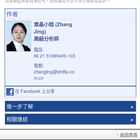
貨事務監察委員會認可，但有關認可並不等於推薦或認許。
作者
章晶小姐 (Zhang
Jing)
高級分析師
電話:
86 21 51699400-103
電郵:
zhangjing@phillip.co
m.cn
在 Facebook 上分享
進一步了解
基金服務
相關連結
認購手續
收費概覽
基金代理
返回頁首
常見問題