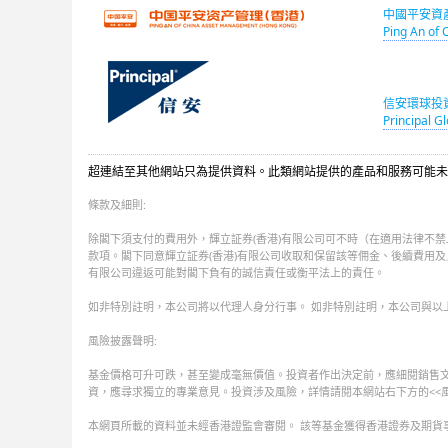
中國平安資
Ping An of 
信安環球投資
Principal Gl
超連結至其他網站只為提供資料。此類網站提供的產品和服務可能未
條款及細則:
除閣下須支付的費用外，輝立証券(香港)有限公司可不時（在適用法律不
款項。閣下同意輝立証券(香港)有限公司收取和保留該等佣金、後續費用及
有限公司違返可能對閣下負有的誠信責任或衡平法上的責任。
如非特別註明，本公司將以代理人身分行事。 如非特別註明，本公司與以
風險披露聲明:
基金價格可升可跌，甚至變成毫無價值。投資者作出決定前，應細閱銷售
資，應尋求獨立的專業意見。投資涉及風險，詳情請閱本網站右下方的<<風險
本網頁所載的資料並未經香港證監會審閱。 該等基金獲得香港證券及期貨