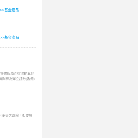
>>>基金產品
>>>基金產品
款提供服務而徵收的其他
闡釋為輝立証券(香港)
可承受之風險。如要投