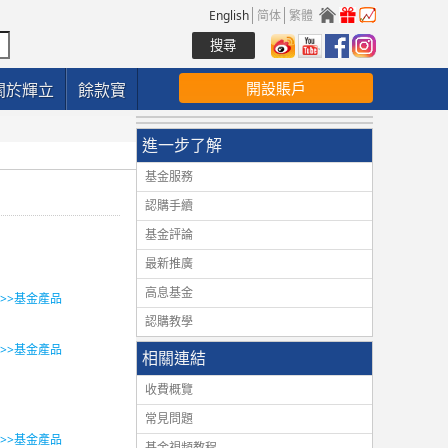
English
简体
繁體
開設賬戶
關於輝立
餘款寶
進一步了解
基金服務
認購手續
基金評論
最新推廣
高息基金
>>>基金產品
認購教學
>>>基金產品
相關連結
收費概覽
常見問題
>>>基金產品
基金視頻教程