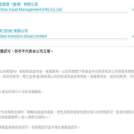
產管理（香港）有限公司
China Asset Management (HK) Co. Ltd
 (亞洲) 有限公司
obal Investors (Asia) Limited
獲認可，但亦不代表本公司立場。
禁止的範圍內）收取和保留佣金、後續費用，以及有關閣下對基金作出投資和本公司根據本條
／或其他款項。輝立証券(香港)有限公司收取或保留該等佣金、後續費用及／或其他款項，不得
上產品的發行人沒有從屬關係。
文件的條款及條件，瞭解該基金的風險、特性及限制等是否適合個人的財務狀況、投資目標及
披露聲明>>及<<條款及細則>>。
事務監察委員會認可，但有關認可並不等於推薦或認許。