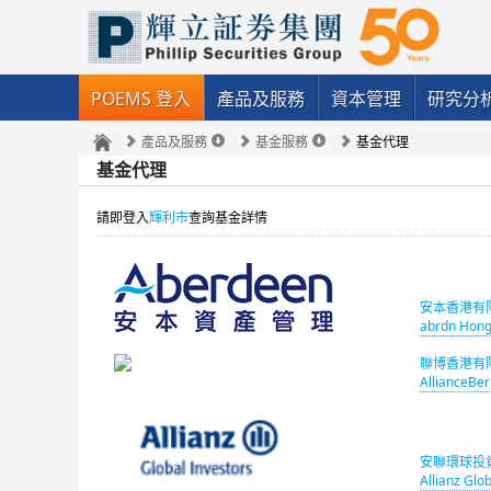
POEMS 登入
產品及服務
資本管理
研究分
產品及服務
基金服務
基金代理
基金代理
請即登入
輝利市
查詢基金詳情
安本香港有
abrdn Hong
聯博香港有
AllianceBer
安聯環球投
Allianz Glob