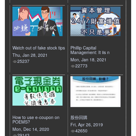
Watch out of fake stock tips
Phillip Capital
Management: It iis n
Thu, Jan 28, 2021
Mon, Jan 18, 2021
25237
22773
How to use e-coupon on
股份回購
POEMS?
Fri, Apr 26, 2019
Mon, Dec 14, 2020
42650
29143