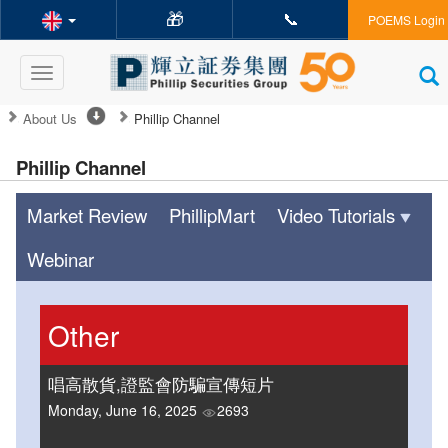
🎁
📞
POEMS Login
Toggle
navigation
About Us
Phillip Channel
Phillip Channel
Market Review
PhillipMart
Video Tutorials
Webinar
Other
唱高散貨,證監會防騙宣傳短片
Monday, June 16, 2025
2693