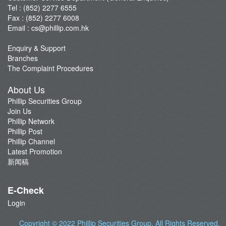
Tel : (852) 2277 6555
Fax : (852) 2277 6008
Email :
cs@phillip.com.hk
Enquiry & Support
Branches
The Complaint Procedures
About Us
Phillip Securities Group
Join Us
Phillip Network
Phillip Post
Phillip Channel
Latest Promotion
新闻稿
E-Check
Login
Copyright © 2022
Phillip Securities Group
. All Rights Reserved.