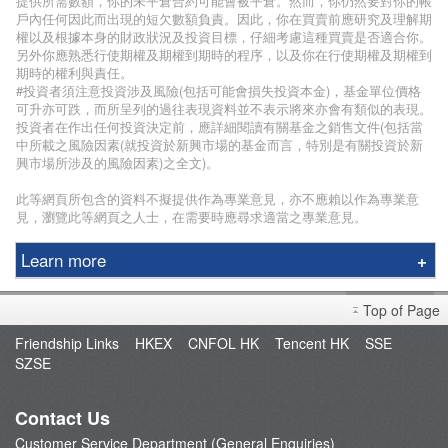
提供所需數額，你的未平倉合約可能會被平倉。然而，你仍然要對你的帳
戶內任何因此而出現的短欠數額負責。因此，你在買賣前應研究及理解期
權以及根據本身的財政狀況及投資目標，仔細考慮這種買賣是否適合你。
另外你應熟悉行使期權及期權到期時的程序，以及你在行使期權及期權到
期時的權利與責任。
#投資者須注意投資涉及風險(包括可能會損失投資本金)，基金單位價格
可升亦可跌，而所呈列的過往表現資料並不表示將來亦會有類似的表現。
投資者在作出任何投資決定前，應詳細閱讀有關基金之銷售文件(包括當
中所載之風險因素(就投資於新興市場的基金而言，特別是有關投資於新
興市場所涉及的風險因素)之全文)。
此等網頁所包含的資料不擬提供作為專業意見，亦不應賴以作為專業意
見，瀏覽此等網頁之人士，在需要時應尋求適當之專業意見。
Learn more
Phillip Securities Group
Top of Page
Branches
Friendship Links
HKEX
CNFOL HK
Tencent HK
SSE
Join Us
SZSE
Phillip Network
Phillip Post
Contact Us
新闻稿
Customer Service Department (General Enquiries)