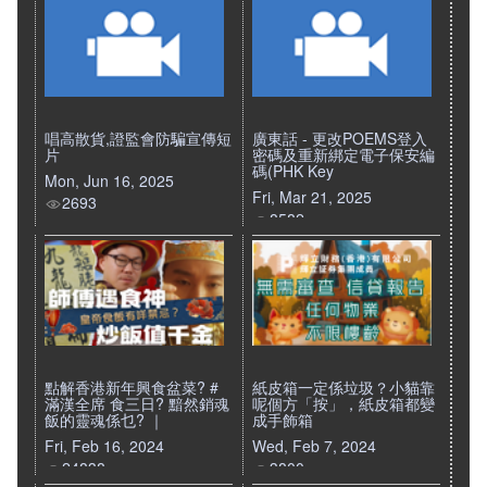
唱高散貨,證監會防騙宣傳短
廣東話 - 更改POEMS登入
片
密碼及重新綁定電子保安編
碼(PHK Key
Mon, Jun 16, 2025
Fri, Mar 21, 2025
2693
8582
點解香港新年興食盆菜? #
紙皮箱一定係垃圾？小貓靠
滿漢全席 食三日? 黯然銷魂
呢個方「按」，紙皮箱都變
飯的靈魂係乜? ｜
成手飾箱
Fri, Feb 16, 2024
Wed, Feb 7, 2024
24838
3800