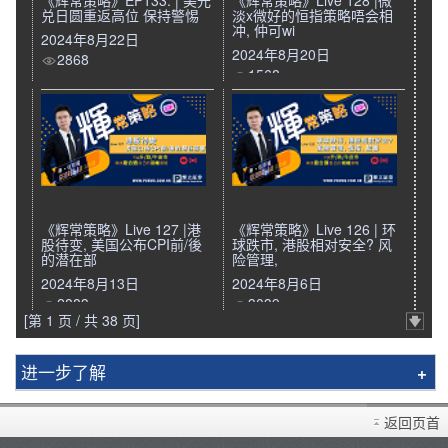
《辉常策略》EP133: | 美元
《辉常策略》Live 128 |微
兑日圆重返高位 保持警惕
淡x微好的恒指策略唔会相
冲, 仲可wi
2024年8月22日
2024年8月20日
2868
1568
《辉常策略》Live 127 |港
《辉常策略》Live 126 | 环
股待变, 美国公布CPI前/後
球跌市, 港股相对安全? 风
的潜在部
险管理,
2024年8月13日
2024年8月6日
2883
3039
[第 1 页 / 共 38 页]
进一步了解
辉立简介
返回页首
分行资料