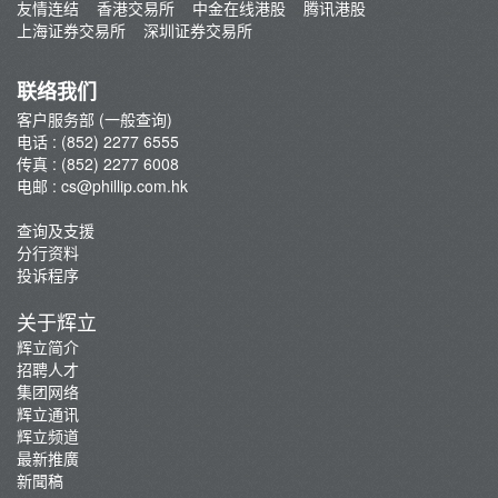
友情连结
香港交易所
中金在线港股
腾讯港股
招聘人才
上海证券交易所
深圳证券交易所
集团网络
辉立通讯
联络我们
新聞稿
客户服务部 (一般查询)
电话 : (852) 2277 6555
传真 : (852) 2277 6008
电邮 :
cs@phillip.com.hk
查询及支援
分行资料
投诉程序
关于辉立
辉立简介
招聘人才
集团网络
辉立通讯
辉立频道
最新推廣
新聞稿