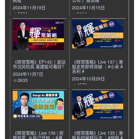
携程
公司丨 股票推
2024年11月19日
2024年11月15日
5821
3114
《辉常策略》EP142: | 波动
《辉常策略》Live 137 | 港
市况风险高 基建股可看好？
股走势即将突破 ｜#小米 #
吉利 #
2024年11月7日
2024年10月29日
2633
4572
《辉常策略》Live 136 | 拒
《辉常策略》Live 135 | 港
做韭菜, 从自己开始 ｜#港
股系时候转玩法 ｜#恒指 #