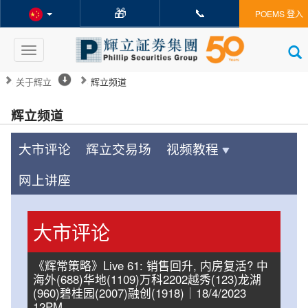
🎁
📞
POEMS 登入
Toggle
navigation
关于辉立
辉立频道
辉立频道
大市评论
辉立交易场
视频教程
网上讲座
大市评论
《辉常策略》Live 61: 销售回升, 内房复活? 中
海外(688)华地(1109)万科2202越秀(123)龙湖
(960)碧桂园(2007)融创(1918)｜18/4/2023
12PM