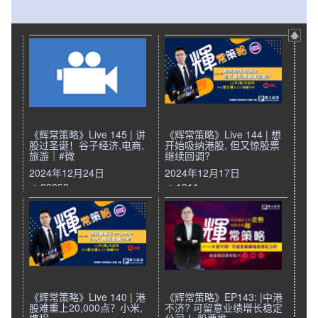
《辉常策略》Live 145 | 讲
《辉常策略》Live 144 | 想
股过圣诞！谷子经济,电商,
开始吸纳港股, 但又惊股票
旅游｜#微
继续回调?
2024年12月24日
2024年12月17日
23353
1911
《辉常策略》Live 140 | 港
《辉常策略》EP143: |中港
股难重上20,000点？小米,
不济? 可留意业绩增长稳定