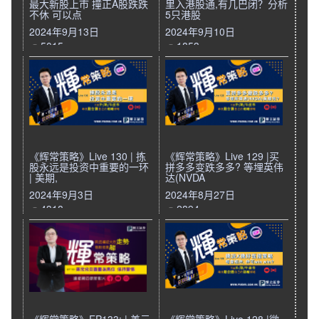
最大新股上市 撞正A股跌跌
里入港股通,有几巴闭？分析
不休 可以点
5只港股
2024年9月13日
2024年9月10日
5015
1853
《辉常策略》Live 130 | 拣
《辉常策略》Live 129 |买
股永远是投资中重要的一环
拼多多变跌多多? 等埋英伟
| 美期,
达(NVDA
2024年9月3日
2024年8月27日
4318
2894