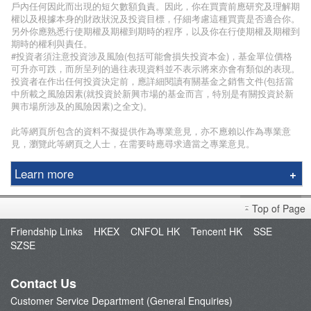
戶內任何因此而出現的短欠數額負責。因此，你在買賣前應研究及理解期
權以及根據本身的財政狀況及投資目標，仔細考慮這種買賣是否適合你。
另外你應熟悉行使期權及期權到期時的程序，以及你在行使期權及期權到
期時的權利與責任。
#投資者須注意投資涉及風險(包括可能會損失投資本金)，基金單位價格
可升亦可跌，而所呈列的過往表現資料並不表示將來亦會有類似的表現。
投資者在作出任何投資決定前，應詳細閱讀有關基金之銷售文件(包括當
中所載之風險因素(就投資於新興市場的基金而言，特別是有關投資於新
興市場所涉及的風險因素)之全文)。
此等網頁所包含的資料不擬提供作為專業意見，亦不應賴以作為專業意
見，瀏覽此等網頁之人士，在需要時應尋求適當之專業意見。
Learn more
Phillip Securities Group
Top of Page
Branches
Friendship Links
HKEX
CNFOL HK
Tencent HK
SSE
Join Us
SZSE
Phillip Network
Phillip Post
Contact Us
新闻稿
Customer Service Department (General Enquiries)