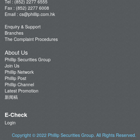
Tel : (852) 2277 6555
Fax : (852) 2277 6008
Email :
cs@phillip.com.hk
Enquiry & Support
Branches
The Complaint Procedures
About Us
Phillip Securities Group
Join Us
Phillip Network
Phillip Post
Phillip Channel
Latest Promotion
新闻稿
E-Check
Login
Copyright © 2022
Phillip Securities Group
. All Rights Reserved.