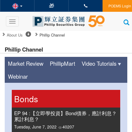
🎁
📞
POEMS Login
Toggle
navigation
About Us
Phillip Channel
Phillip Channel
Market Review
PhillipMart
Video Tutorials
Webinar
Bonds
EP 94 :【立即學投資】Bond債券，應計利息？
累計利息？
Tuesday, June 7, 2022
40207