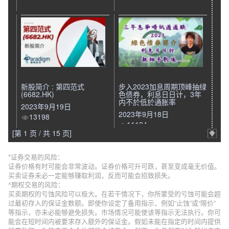
新股简介 : 第四范式
步入2023加息周期顶峰抽绿
(6682.HK)
色债券，利息日日计，3年
内不於低於通胀率
2023年9月19日
2023年9月18日
13198
11124
[第 1 页 / 共 15 页]
*证券交易的风险：
证券价格有时可能会非常波动。证券价格可升可跌，甚至变成毫无价值。
买卖证券未必一定能够赚取利润，反而可能会招致损失。
^期权交易的风险：
买卖期权的亏蚀风险可以极大。在若干情况下，你所蒙受的亏蚀可能会超
过最初存入的保证金数额。即使你设定了备用指示，例如“止蚀”或“限价”
等指示，亦未必能够避免损失。市场情况可能使该等指示无法执行。你可
能会在短时间内被要求存入额外的保证金。假如未能在指定的时间内提供