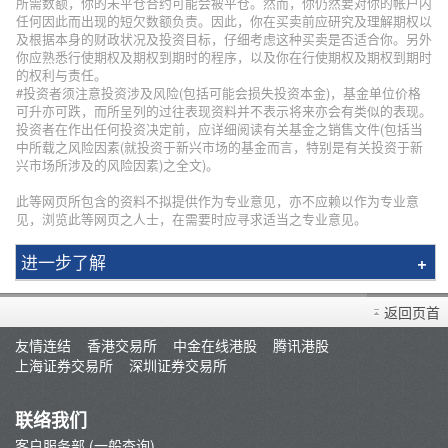
所需数额，你的未平仓合约可能会被平仓。然而，你仍然要对你的帐户内
任何因此而出现的短欠数额负责。因此，你在买卖前应研究及理解期权以
及根据本身的财政状况及投资目标，仔细考虑这种买卖是否适合你。另外
你应熟悉行使期权及期权到期时的程序，以及你在行使期权及期权到期时
的权利与责任。
#投资者须注意投资涉及风险(包括可能会损失投资本金)，基金单位价格
可升亦可跌，而所呈列的过往表现资料并不表示将来亦会有类似的表现。
投资者在作出任何投资决定前，应详细阅读有关基金之销售文件(包括当
中所载之风险因素(就投资于新兴市场的基金而言，特别是有关投资于新
兴市场所涉及的风险因素)之全文)。
此等网页所包含的资料不拟提供作为专业意见，亦不应赖以作为专业意
见，浏览此等网页之人士，在需要时应寻求适当之专业意见。
进一步了解
辉立简介
返回页首
分行资料
友情连结
香港交易所
中金在线港股
腾讯港股
招聘人才
上海证券交易所
深圳证券交易所
集团网络
辉立通讯
联络我们
新聞稿
客户服务部 (一般查询)