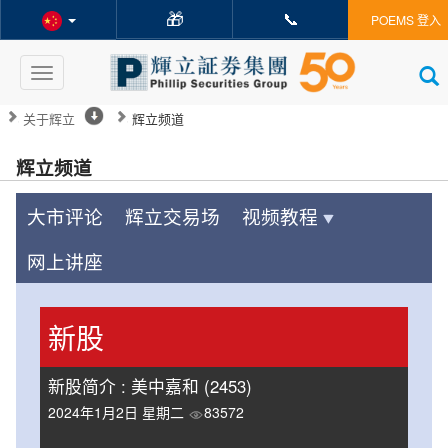
🎁
📞
POEMS 登入
Toggle
navigation
关于辉立
辉立频道
辉立频道
大市评论
辉立交易场
视频教程
网上讲座
新股
新股简介 : 美中嘉和 (2453)
2024年1月2日 星期二
83572