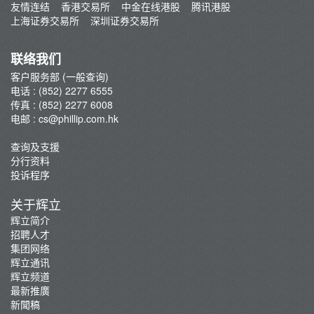
友情连结
香港交易所
中金在线港股
腾讯港股
查询及支援
上海证券交易所
深圳证券交易所
存款/提款/账户转账
转入股票
联络我们
孖展及利率
客户服务部 (一般查询)
电话 : (852) 2277 6555
佣金及收费资料
传真 : (852) 2277 6008
表格下载
电邮 :
cs@phillip.com.hk
电子结单
查询及支援
常见问题
分行资料
联络我们
投诉程序
重要通知
关于辉立
防骗及网络安全资讯
辉立简介
招聘人才
辉立证券开户优惠总览
集团网络
辉立通讯
辉立频道
最新推廣
新聞稿