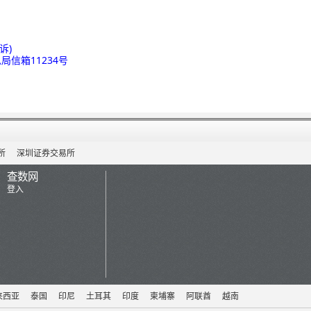
诉)
局信箱11234号
所
深圳证券交易所
查数网
登入
来西亚
泰国
印尼
土耳其
印度
柬埔寨
阿联酋
越南