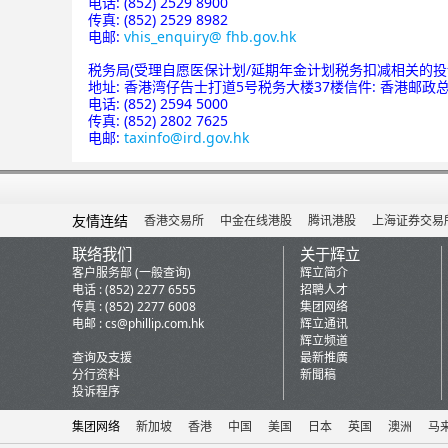
电话: (852) 2529 8900
传真: (852) 2529 8982
电邮:
vhis_enquiry@ fhb.gov.hk
税务局(受理自愿医保计划/延期年金计划税务扣减相关的投
地址: 香港湾仔告士打道5号税务大楼37楼信件: 香港邮政总
电话: (852) 2594 5000
传真: (852) 2802 7625
电邮:
taxinfo@ird.gov.hk
友情连结
香港交易所
中金在线港股
腾讯港股
上海证券交易
联络我们
关于辉立
客户服务部 (一般查询)
辉立简介
电话 : (852) 2277 6555
招聘人才
传真 : (852) 2277 6008
集团网络
电邮 :
cs@phillip.com.hk
辉立通讯
辉立频道
查询及支援
最新推廣
分行资料
新聞稿
投诉程序
集团网络
新加坡
香港
中国
美国
日本
英国
澳洲
马