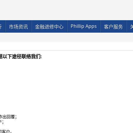
Phillip Apps
析
市场资讯
金融进修中心
客户服务
据以下途径联络我们:
作出回覆；
户；
知客户。