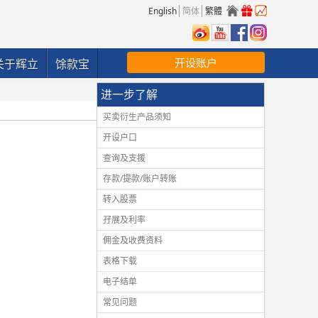
English
简体
繁體
开设账户
关于辉立
馀款宝
进一步了解
买卖衍生产品须知
开设户口
查询及支援
存款/提款/账户转账
转入股票
孖展及利率
佣金及收费资料
表格下载
电子结单
常见问题