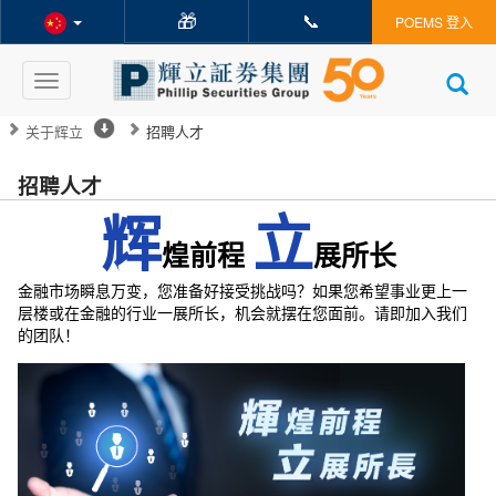
🎁
📞
POEMS 登入
Toggle
navigation
关于辉立
招聘人才
招聘人才
辉
立
煌前程
展所长
金融市场瞬息万变，您准备好接受挑战吗？如果您希望事业更上一
层楼或在金融的行业一展所长，机会就摆在您面前。请即加入我们
的团队！