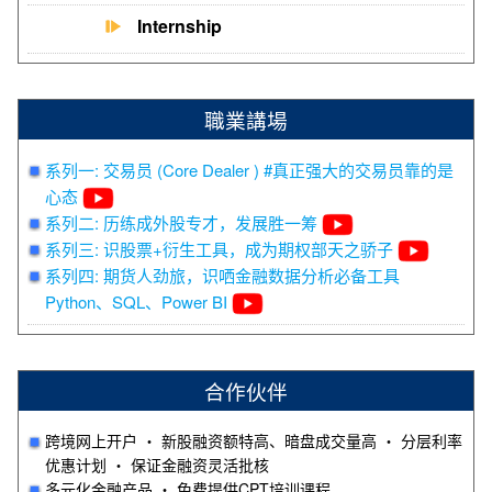
Internship
職業講場
系列一: 交易员 (Core Dealer ) #真正强大的交易员靠的是
心态
系列二: 历练成外股专才，发展胜一筹
系列三: 识股票+衍生工具，成为期权部天之骄子
系列四: 期货人劲旅，识哂金融数据分析必备工具
Python、SQL、Power BI
合作伙伴
跨境网上开户 ‧ 新股融资额特高、暗盘成交量高 ‧ 分层利率
优惠计划 ‧ 保证金融资灵活批核
多元化金融产品 ‧ 免费提供CPT培训课程