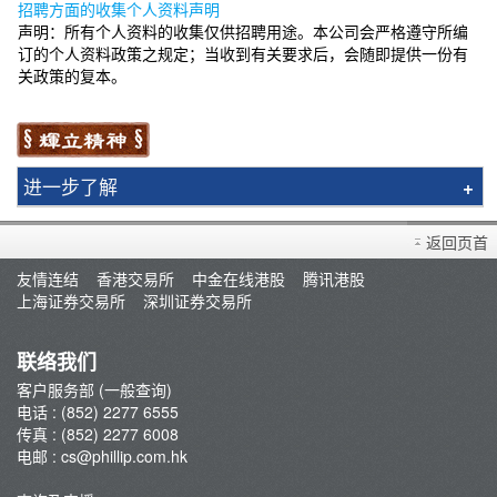
招聘方面的收集个人资料声明
声明：所有个人资料的收集仅供招聘用途。本公司会严格遵守所编
订的个人资料政策之规定；当收到有关要求后，会随即提供一份有
关政策的复本。
进一步了解
辉立简介
返回页首
分行资料
友情连结
香港交易所
中金在线港股
腾讯港股
集团网络
上海证券交易所
深圳证券交易所
辉立通讯
辉立频道
联络我们
新聞稿
客户服务部 (一般查询)
电话 : (852) 2277 6555
传真 : (852) 2277 6008
电邮 :
cs@phillip.com.hk