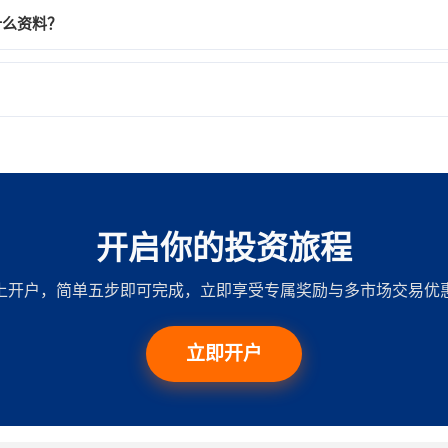
什么资料？
备注栏（「受款人提示讯息」/「致受款人讯息」）中输入你在本公司
9690 8828，收款人名称为「Phillip Securities (Hong 
条款。
提示讯息」/「致受款人讯息」）中请填写账户号码而非手机号码。不
开启你的投资旅程
上开户，简单五步即可完成，立即享受专属奖励与多市场交易优
立即开户