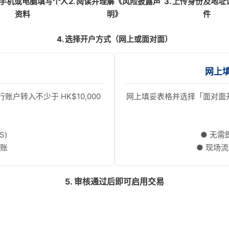
使用手机或电脑填写个人
2. 阅读并理解《风险披露声
3. 上传身份及地
资料
明》
件
4. 选择开户方式（网上或面对面）
网上填
户转入不少于 HK$10,000
网上填妥表格并选择「面对面
S)
● 无需即
转账
● 现场流
5. 审核通过后即可启用交易