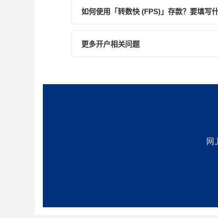
如何使用「转数快 (FPS)」存款？要填写
如你选择以「转数快」转账，转账时请在
号码外的其他信息）。辉立「转数快」的收款电话号码为 
更多开户相关问题
可浏览完整 FAQ 了解更多开户相关安排及
开户成功后，转账时在备注栏（「受款人
查看完整开户 FAQ
网