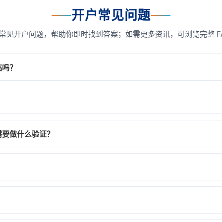
开户常见问题
常见开户问题，帮助你即时找到答案；如需更多资讯，可浏览完整 F
临吗？
线上开户无须亲临门店，仅需提供相关资料（如身份证明、地址证明
香港身份证或护照）及最近三个月内之住宅及通讯地址证明电子副本
需要做什么验证？
定银行账户，成功转账不少于港币 10,000 元首笔存款至辉立香
行账户，并提供有效身份证明文件及住址证明文件，即可申请线上开
持有人）的开户申请，敬请谅解。