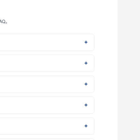
AQ。
、首笔存款证明）即可完成开户；线下开户
（邮政信箱恕不接受）。所有文件需清晰显
港的银行账户。日后所有资金存取须经该已核
户。