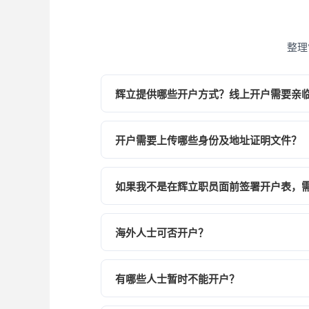
整理
辉立提供哪些开户方式？线上开户需要亲
我们提供线上开户及线下开户两种方式。
则需亲临总行或分行办理。
开户需要上传哪些身份及地址证明文件？
你需准备账户持有人之身份证明文件（如
示姓名及相关资料。
如果我不是在辉立职员面前签署开户表，
你必须由以你名义在香港持牌银行开立的指
实的指定银行账户进行。
海外人士可否开户？
海外人士只需要有香港持牌银行开立的银
有哪些人士暂时不能开户？
暂不受理美国公民或美国永久居民（绿卡