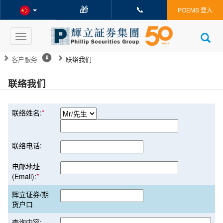
🎁
📞
POEMS 登入
Toggle
navigation
客户服务
联络我们
联络我们
联络姓名:
*
联络电话:
电邮地址
(Email):
*
辉立证券/期
货户口
查询内容: