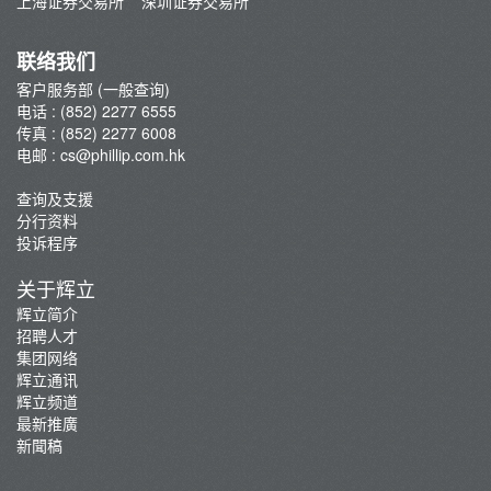
上海证券交易所
深圳证券交易所
存款/提款/账户转账
转入股票
联络我们
孖展及利率
客户服务部 (一般查询)
电话 : (852) 2277 6555
佣金及收费资料
传真 : (852) 2277 6008
表格下载
电邮 :
cs@phillip.com.hk
电子结单
查询及支援
常见问题
分行资料
最新推广
投诉程序
重要通知
关于辉立
防骗及网络安全资讯
辉立简介
招聘人才
辉立证券开户优惠总览
集团网络
辉立通讯
辉立频道
最新推廣
新聞稿