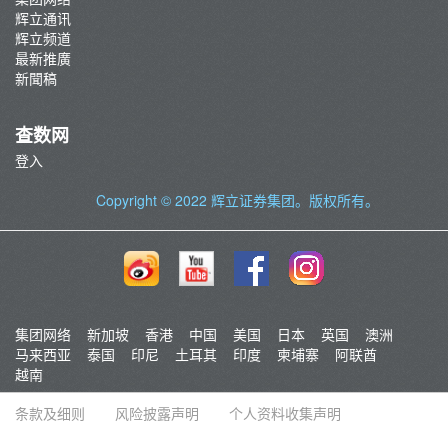
辉立通讯
辉立频道
最新推廣
新聞稿
查数网
登入
Copyright © 2022
辉立证券集团
。版权所有。
集团网络
新加坡
香港
中国
美国
日本
英国
澳洲
马来西亚
泰国
印尼
土耳其
印度
柬埔寨
阿联酋
越南
条款及细则
风险披露声明
个人资料收集声明