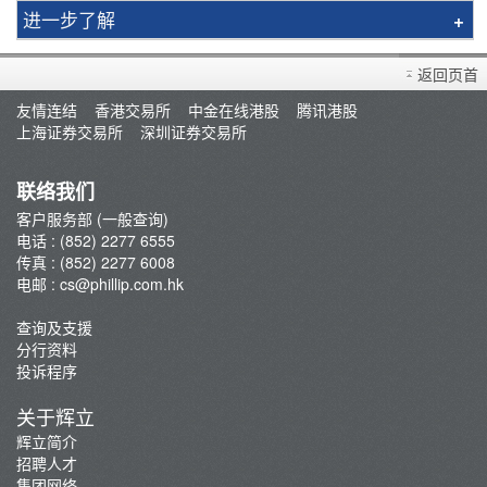
进一步了解
买卖衍生产品须知
返回页首
开设户口
友情连结
香港交易所
中金在线港股
腾讯港股
查询及支援
上海证券交易所
深圳证券交易所
存款/提款/账户转账
转入股票
联络我们
孖展及利率
客户服务部 (一般查询)
电话 : (852) 2277 6555
佣金及收费资料
传真 : (852) 2277 6008
表格下载
电邮 :
cs@phillip.com.hk
电子结单
查询及支援
常见问题
分行资料
最新推广
投诉程序
重要通知
关于辉立
防骗及网络安全资讯
辉立简介
招聘人才
辉立证券开户优惠总览
集团网络