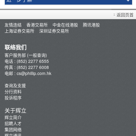
买卖衍生产品须知
返回页首
开设户口
友情连结
香港交易所
中金在线港股
腾讯港股
查询及支援
上海证券交易所
深圳证券交易所
存款/提款/账户转账
转入股票
联络我们
孖展及利率
客户服务部 (一般查询)
电话 : (852) 2277 6555
佣金及收费资料
传真 : (852) 2277 6008
表格下载
电邮 :
cs@phillip.com.hk
电子结单
查询及支援
常见问题
分行资料
最新推广
投诉程序
重要通知
关于辉立
防骗及网络安全资讯
辉立简介
招聘人才
辉立证券开户优惠总览
集团网络
辉立通讯