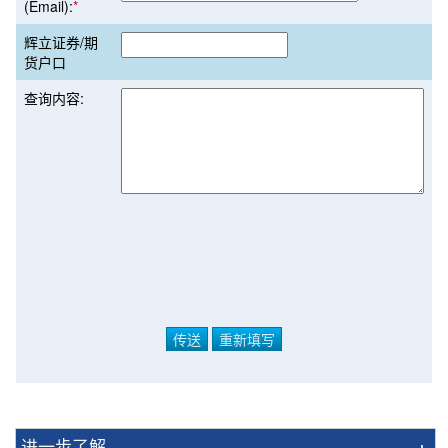
(Email):
*
辉立证券/期
货户口
查询内容:
进一步了解