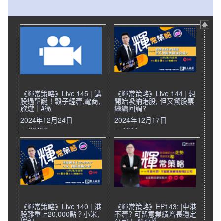
《輝常策略》Live 145 | 講
《輝常策略》Live 144 | 想
股過聖誕！穀子經濟,電商,
開始吸納港股, 但又驚股票
旅遊｜#微
繼續回調?
2024年12月24日
2024年12月17日
23357
1911
《輝常策略》Live 140 | 港
《輝常策略》EP143: |中港
股難重上20,000點？小米,
不濟? 可留意業績增長穩定