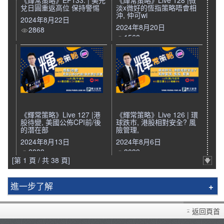
《輝常策略》EP133: | 美元
《輝常策略》Live 128 |微
兌日圓重返高位 保持警惕
淡x微好的恆指策略唔會相
沖, 仲可wi
2024年8月22日
2024年8月20日
2868
1568
《輝常策略》Live 127 |港
《輝常策略》Live 126 | 環
股待變, 美國公佈CPI前/後
球跌市, 港股相對安全? 風
的潛在部
險管理,
2024年8月13日
2024年8月6日
2883
3039
[第 1 頁 / 共 38 頁]
進一步了解
輝立簡介
返回頁首
分行資料