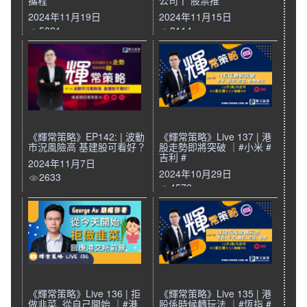
攜程
公司丨 股票推
2024年11月19日
2024年11月15日
5821
3114
《輝常策略》EP142: | 波動
《輝常策略》Live 137 | 港
市況風險高 基建股可看好？
股走勢即將突破 ｜#小米 #
吉利 #
2024年11月7日
2024年10月29日
2633
4572
《輝常策略》Live 136 | 拒
《輝常策略》Live 135 | 港
做韭菜, 從自己開始 ｜#港
股係時候轉玩法 ｜#恆指 #