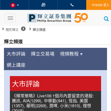
🎁
📞
POEMS 登入
Toggle
navigation
關於輝立
輝立頻道
輝立頻道
大市評論
輝立交易場
視頻教程
網上講座
大市評論
《輝常策略》Live106:1個月內要留意的港股:
騰訊, AIA(1299), 中移動(941), 恆指, 美圖
(1357), 藥明(2269), 潤啤, 小米(1810), 理想
(2015)