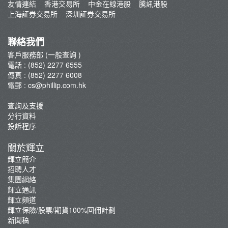
友情連結
香港交易所
中金在線港股
騰訊港股
招聘人才
上海証券交易所
深圳証券交易所
集團網絡
輝立保險/股票/期貨100%回佣計劃
聯絡我們
新聞稿
客戶服務部 (一般查詢 )
電話 : (852) 2277 6555
傳真 : (852) 2277 6008
電郵 :
cs@phillip.com.hk
查詢及支援
分行資料
投訴程序
關於輝立
輝立簡介
招聘人才
集團網絡
輝立通訊
輝立頻道
輝立保險/股票/期貨100%回佣計劃
新聞稿