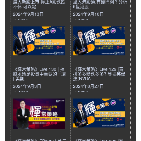
最大新股上市 撞正A股跌跌
里入港股通,有幾巴閉？分析
不休 可以點
5隻港股
2024年9月13日
2024年9月10日
5015
1853
《輝常策略》Live 130 | 揀
《輝常策略》Live 129 |買
股永遠是投資中重要的一環
拼多多變跌多多? 等埋英偉
| 美期,
達(NVDA
2024年9月3日
2024年8月27日
4318
2894