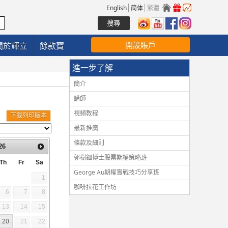
English
简体
繁體
開設賬戶
關於輝立
餘款寶
進一步了解
簡介
講師
視頻教程
下載列印版本
最新推廣
條款及細則
26
郭樹鈿博士股票期權策略班
Th
Fr
Sa
George Au期權實戰技巧分享班
1
咖啡拉花工作坊
6
7
8
13
14
15
20
21
22