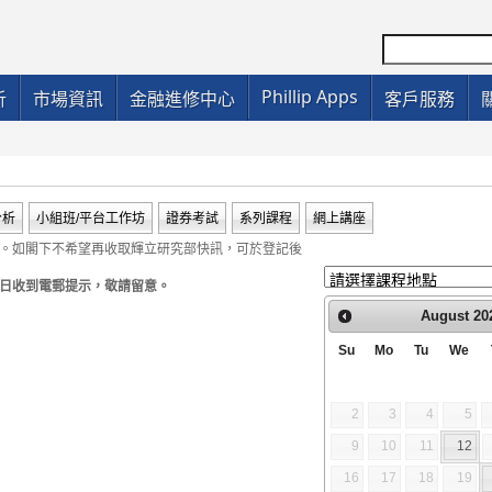
Phillip Apps
析
市場資訊
金融進修中心
客戶服務
分析
小組班/平台工作坊
證券考試
系列課程
網上講座
者。如閣下不希望再收取輝立研究部快訊，可於登記後
當日收到電郵提示，敬請留意。
August
20
Su
Mo
Tu
We
2
3
4
5
9
10
11
12
16
17
18
19