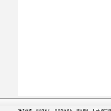
友情連結
香港交易所
中金在線港股
騰訊港股
上海証券交易