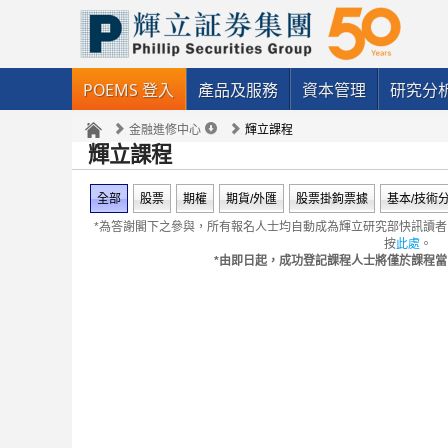
POEMS 登入
產品及服務
資本管理
研究分
金融進修中心
輝立課程
輝立課程
全部
股票
期權
期貨/外匯
股票掛鉤票據
基本/技術
*為答謝閣下之參與，所有報名人士均自動成為輝立研究部快訊讀
按
此處
。
*由即日起，成功登記課程人士將僅於課程