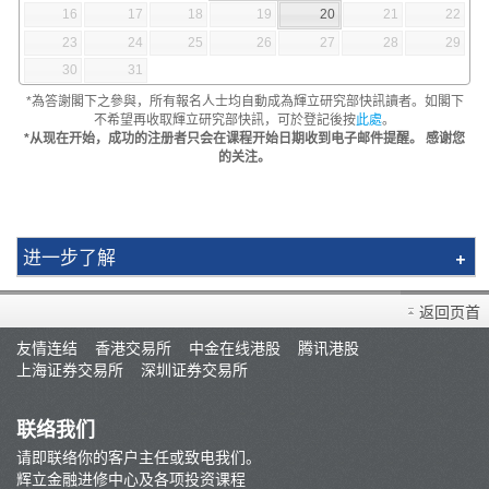
16
17
18
19
20
21
22
23
24
25
26
27
28
29
30
31
*為答謝閣下之參與，所有報名人士均自動成為輝立研究部快訊讀者。如閣下
不希望再收取輝立研究部快訊，可於登記後按
此處
。
*从现在开始，成功的注册者只会在课程开始日期收到电子邮件提醒。 感谢您
的关注。
进一步了解
简介
返回页首
讲师
友情连结
香港交易所
中金在线港股
腾讯港股
視頻教程
上海证券交易所
深圳证券交易所
条款及细则
联络我们
请即联络你的客户主任或致电我们。
辉立金融进修中心及各项投资课程