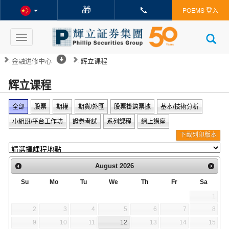
🎁
📞
POEMS 登入
Toggle
navigation
金融进修中心
辉立课程
辉立课程
全部
股票
期權
期貨/外匯
股票掛鉤票據
基本/技術分析
小組班/平台工作坊
證券考試
系列課程
網上講座
下載列印版本
August
2026
Su
Mo
Tu
We
Th
Fr
Sa
1
2
3
4
5
6
7
8
9
10
11
12
13
14
15