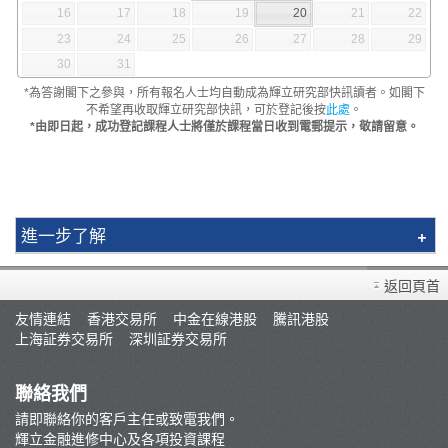
16
17
18
19
20
21
22
23
24
25
26
27
28
29
30
31
*為答謝閣下之參與，所有報名人士均自動成為輝立研究部快訊讀者。如閣下
不希望再收取輝立研究部快訊，可於登記後按
此處
。
*由即日起，成功登記課程人士將僅於課程當日收到電郵提示，敬請留意。
進一步了解
簡介
返回頁首
講師
友情連結
香港交易所
中金在線港股
騰訊港股
視頻教程
上海証券交易所
深圳証券交易所
最新推廣
條款及細則
聯絡我們
郭樹鈿博士股票期權策略班
請即聯絡你的客戶主任或致電我們。
輝立金融進修中心及各項投資課程
George Au期權實戰技巧分享班