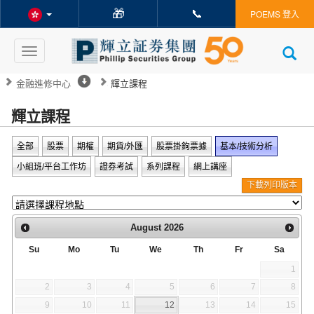
🎁
📞
POEMS 登入
Toggle
navigation
金融進修中心
輝立課程
輝立課程
全部
股票
期權
期貨/外匯
股票掛鉤票據
基本/技術分析
小組班/平台工作坊
證券考試
系列課程
網上講座
下載列印版本
August
2026
Su
Mo
Tu
We
Th
Fr
Sa
1
2
3
4
5
6
7
8
9
10
11
12
13
14
15