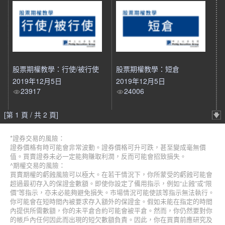
股票期權教學：行使/被行使
股票期權教學：短倉
2019年12月5日
2019年12月5日
23917
24006
[第 1 頁 / 共 2 頁]
*證券交易的風險：
證券價格有時可能會非常波動。證券價格可升可跌，甚至變成毫無價
值。買賣證券未必一定能夠賺取利潤，反而可能會招致損失。
^期權交易的風險：
買賣期權的虧蝕風險可以極大。在若干情況下，你所蒙受的虧蝕可能會
超過最初存入的保證金數額。即使你設定了備用指示，例如“止蝕”或“限
價”等指示，亦未必能夠避免損失。市場情況可能使該等指示無法執行。
你可能會在短時間內被要求存入額外的保證金。假如未能在指定的時間
內提供所需數額，你的未平倉合約可能會被平倉。然而，你仍然要對你
的帳戶內任何因此而出現的短欠數額負責。因此，你在買賣前應研究及