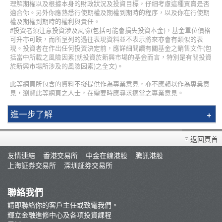
理解期權以及根據本身的財政狀況及投資目標，仔細考慮這種買賣是否
適合你。另外你應熟悉行使期權及期權到期時的程序，以及你在行使期
權及期權到期時的權利與責任。
#投資者須注意投資涉及風險(包括可能會損失投資本金)，基金單位價格
可升亦可跌，而所呈列的過往表現資料並不表示將來亦會有類似的表
現。投資者在作出任何投資決定前，應詳細閱讀有關基金之銷售文件(包
括當中所載之風險因素(就投資於新興市場的基金而言，特別是有關投資
於新興市場所涉及的風險因素)之全文)。
此等網頁所包含的資料不擬提供作為專業意見，亦不應賴以作為專業意
見，瀏覽此等網頁之人士，在需要時應尋求適當之專業意見。
進一步了解
簡介
返回頁首
輝立課程
友情連結
香港交易所
中金在線港股
騰訊港股
講師
上海証券交易所
深圳証券交易所
最新推廣
條款及細則
聯絡我們
郭樹鈿博士股票期權策略班
請即聯絡你的客戶主任或致電我們。
輝立金融進修中心及各項投資課程
George Au期權實戰技巧分享班