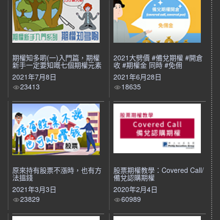
期權知多啲(一)入門篇，期權
2021大劈價 #備兌期權 #開倉
新手一定要知嘅七個期權元素
收 #期權金 同時 #免佣
2021年7月8日
2021年6月28日
23413
18635
原來持有股票不漲時，也有方
股票期權教學：Covered Call/
法搵錢
備兌認購期權
2021年3月3日
2020年2月4日
23829
60989