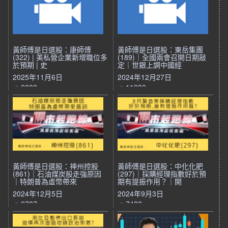
黃師傅是日選股：康師傅
黃師傅是日選股：東岳集團
(322) | 美私營企業新增職位多
(189)｜全國兩會召開日期敲
於預期 | 史
定｜世銀上調中國經
2025年11月6日
2024年12月27日
2032
11330
黃師傅是日選股：神州控股
黃師傅是日選股：中化化肥
(861)｜石油煤炭股走強原因
(297)｜採購經理指數好於預
｜特朗普為虛幣帶來
期有提振作用？｜開
2024年12月5日
2024年9月3日
2787
7482