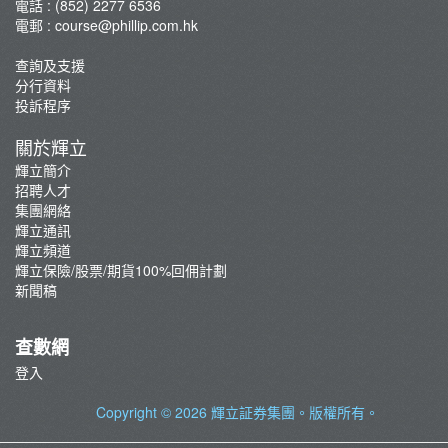
電話 : (852) 2277 6536
咖啡拉花工作坊
電郵 :
course@phillip.com.hk
查詢及支援
分行資料
投訴程序
關於輝立
輝立簡介
招聘人才
集團網絡
輝立通訊
輝立頻道
輝立保險/股票/期貨100%回佣計劃
新聞稿
查數網
登入
Copyright © 2026
輝立証券集團
。版權所有。