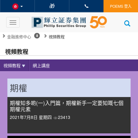
🎁
📞
POEMS 登入
Toggle
navigation
金融進修中心
視頻教程
視頻教程
視頻教程
網上講座
期權
期權知多啲(一)入門篇，期權新手一定要知嘅七個
期權元素
2021年7月8日 星期四
23413