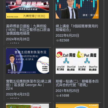
黃師傅是日選股：九興控股
網上講座「3個超簡單實用的
(1836)｜利比亞暫停出口原油
期權組合」
油價面臨地緣政
2022年6月20日
2024年8月28日
82368
11811
實戰五招應對跌蕩市況(網上講
期權一點通(二)：期權基本四
座)｜區良鍵 George Au｜
式與合約代號「密碼」
22/4
2021年8月25日
2022年4月23日
41698
25251