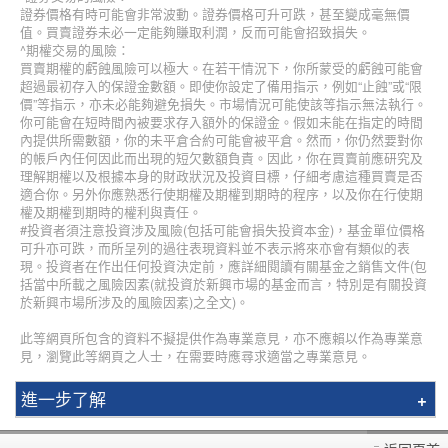
證券價格有時可能會非常波動。證券價格可升可跌，甚至變成毫無價
值。買賣證券未必一定能夠賺取利潤，反而可能會招致損失。
^期權交易的風險：
買賣期權的虧蝕風險可以極大。在若干情況下，你所蒙受的虧蝕可能會
超過最初存入的保證金數額。即使你設定了備用指示，例如“止蝕”或“限
價”等指示，亦未必能夠避免損失。市場情況可能使該等指示無法執行。
你可能會在短時間內被要求存入額外的保證金。假如未能在指定的時間
內提供所需數額，你的未平倉合約可能會被平倉。然而，你仍然要對你
的帳戶內任何因此而出現的短欠數額負責。因此，你在買賣前應研究及
理解期權以及根據本身的財政狀況及投資目標，仔細考慮這種買賣是否
適合你。另外你應熟悉行使期權及期權到期時的程序，以及你在行使期
權及期權到期時的權利與責任。
#投資者須注意投資涉及風險(包括可能會損失投資本金)，基金單位價格
可升亦可跌，而所呈列的過往表現資料並不表示將來亦會有類似的表
現。投資者在作出任何投資決定前，應詳細閱讀有關基金之銷售文件(包
括當中所載之風險因素(就投資於新興市場的基金而言，特別是有關投資
於新興市場所涉及的風險因素)之全文)。
此等網頁所包含的資料不擬提供作為專業意見，亦不應賴以作為專業意
見，瀏覽此等網頁之人士，在需要時應尋求適當之專業意見。
進一步了解
簡介