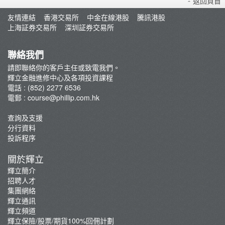
返回頁首
輝立課程
友情連結
香港交易所
中金在線港股
騰訊港股
講師
上海証券交易所
深圳証券交易所
最新推廣
條款及細則
聯絡我們
郭樹鈿博士股票期權策略班
請即聯絡你的客戶主任或致電我們。
輝立金融進修中心及各項投資課程
George Au期權實戰技巧分享班
電話 : (852) 2277 6536
咖啡拉花工作坊
電郵 :
course@phillip.com.hk
查詢及支援
分行資料
投訴程序
關於輝立
輝立簡介
招聘人才
集團網絡
輝立通訊
輝立頻道
輝立保險/股票/期貨100%回佣計劃