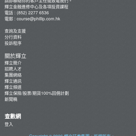
請即聯絡你的客戶主任或致電我們。
輝立金融進修中心及各項投資課程
George Au期權實戰技巧分享班
電話 : (852) 2277 6536
咖啡拉花工作坊
電郵 :
course@phillip.com.hk
查詢及支援
分行資料
投訴程序
關於輝立
輝立簡介
招聘人才
集團網絡
輝立通訊
輝立頻道
輝立保險/股票/期貨100%回佣計劃
新聞稿
查數網
登入