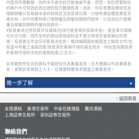
內提供所需數額，你的未平倉合約可能會被平倉。然而，你仍然要對你
的帳戶內任何因此而出現的短欠數額負責。因此，你在買賣前應研究及
理解期權以及根據本身的財政狀況及投資目標，仔細考慮這種買賣是否
適合你。另外你應熟悉行使期權及期權到期時的程序，以及你在行使期
權及期權到期時的權利與責任。
#投資者須注意投資涉及風險(包括可能會損失投資本金)，基金單位價格
可升亦可跌，而所呈列的過往表現資料並不表示將來亦會有類似的表
現。投資者在作出任何投資決定前，應詳細閱讀有關基金之銷售文件(包
括當中所載之風險因素(就投資於新興市場的基金而言，特別是有關投資
於新興市場所涉及的風險因素)之全文)。
此等網頁所包含的資料不擬提供作為專業意見，亦不應賴以作為專業意
見，瀏覽此等網頁之人士，在需要時應尋求適當之專業意見。
進一步了解
簡介
返回頁首
輝立課程
友情連結
香港交易所
中金在線港股
騰訊港股
講師
上海証券交易所
深圳証券交易所
最新推廣
條款及細則
聯絡我們
郭樹鈿博士股票期權策略班