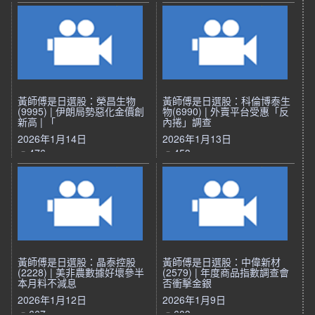
黃師傅是日選股：榮昌生物
黃師傅是日選股：科倫博泰生
(9995) | 伊朗局勢惡化金價創
物(6990) | 外賣平台受惠「反
新高 | 「
內捲」調查
2026年1月14日
2026年1月13日
476
453
黃師傅是日選股：晶泰控股
黃師傅是日選股：中偉新材
(2228) | 美非農數據好壞參半
(2579) | 年度商品指數調查會
本月料不減息
否衝擊金銀
2026年1月12日
2026年1月9日
667
603