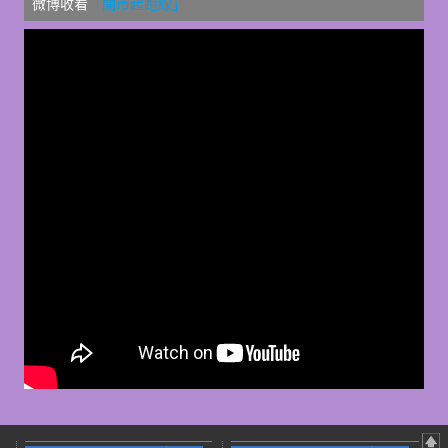
微博收看
「開市起跑線」