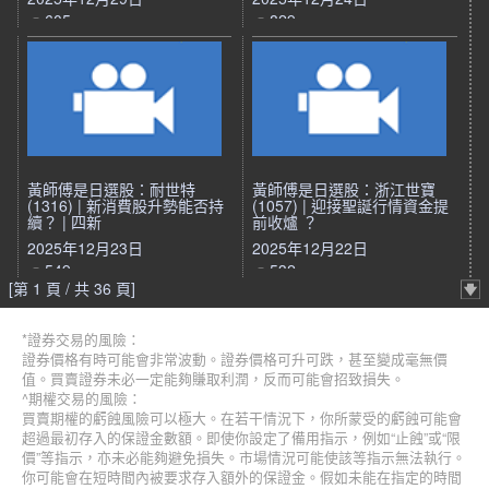
605
829
黃師傅是日選股：耐世特
黃師傅是日選股：浙江世寶
(1316) | 新消費股升勢能否持
(1057) | 迎接聖誕行情資金提
續？ | 四新
前收爐 ？
2025年12月23日
2025年12月22日
549
532
[第 1 頁 / 共 36 頁]
*證券交易的風險：
證券價格有時可能會非常波動。證券價格可升可跌，甚至變成毫無價
值。買賣證券未必一定能夠賺取利潤，反而可能會招致損失。
^期權交易的風險：
買賣期權的虧蝕風險可以極大。在若干情況下，你所蒙受的虧蝕可能會
超過最初存入的保證金數額。即使你設定了備用指示，例如“止蝕”或“限
價”等指示，亦未必能夠避免損失。市場情況可能使該等指示無法執行。
你可能會在短時間內被要求存入額外的保證金。假如未能在指定的時間