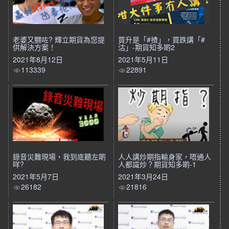
老婆又嬲咗? 輝立期貨為您提
買升是「#揸」，買跌講「#
供解決方案！
沽」-期貨知多啲2
2021年8月12日
2021年5月11日
113339
22891
錄音災難現場，我到底聽左啲
人人講炒期指輸身家，唔通人
咩?
人都識炒？期貨知多啲-1
2021年5月7日
2021年3月24日
26182
21816