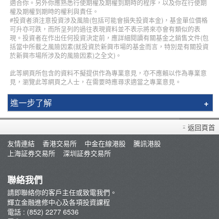
適合你。另外你應熟悉行使期權及期權到期時的程序，以及你在行使期
權及期權到期時的權利與責任。
#投資者須注意投資涉及風險(包括可能會損失投資本金)，基金單位價格
可升亦可跌，而所呈列的過往表現資料並不表示將來亦會有類似的表
現。投資者在作出任何投資決定前，應詳細閱讀有關基金之銷售文件(包
括當中所載之風險因素(就投資於新興市場的基金而言，特別是有關投資
於新興市場所涉及的風險因素)之全文)。
此等網頁所包含的資料不擬提供作為專業意見，亦不應賴以作為專業意
見，瀏覽此等網頁之人士，在需要時應尋求適當之專業意見。
進一步了解
簡介
返回頁首
輝立課程
友情連結
香港交易所
中金在線港股
騰訊港股
講師
上海証券交易所
深圳証券交易所
最新推廣
條款及細則
聯絡我們
郭樹鈿博士股票期權策略班
請即聯絡你的客戶主任或致電我們。
輝立金融進修中心及各項投資課程
George Au期權實戰技巧分享班
電話 : (852) 2277 6536
咖啡拉花工作坊