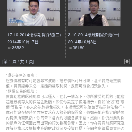
17-10-2014環球期貨介紹(二)
3-10-2014環球期貨介紹(一)
2014年10月17日
2014年10月3日
36582
35180
[第 1 頁 / 共 1 頁]
*證券交易的風險：
證券價格有時可能會非常波動。證券價格可升可跌，甚至變成毫無價
值。買賣證券未必一定能夠賺取利潤，反而可能會招致損失。
^期權交易的風險：
買賣期權的虧蝕風險可以極大。在若干情況下，你所蒙受的虧蝕可能會
超過最初存入的保證金數額。即使你設定了備用指示，例如“止蝕”或“限
價”等指示，亦未必能夠避免損失。市場情況可能使該等指示無法執行。
你可能會在短時間內被要求存入額外的保證金。假如未能在指定的時間
內提供所需數額，你的未平倉合約可能會被平倉。然而，你仍然要對你
的帳戶內任何因此而出現的短欠數額負責。因此，你在買賣前應研究及
理解期權以及根據本身的財政狀況及投資目標，仔細考慮這種買賣是否