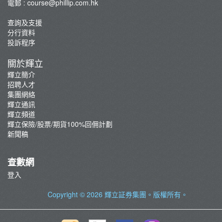
電郵 :
course@phillip.com.hk
查詢及支援
分行資料
投訴程序
關於輝立
輝立簡介
招聘人才
集團網絡
輝立通訊
輝立頻道
輝立保險/股票/期貨100%回佣計劃
新聞稿
查數網
登入
Copyright © 2026
輝立証券集團
。版權所有。