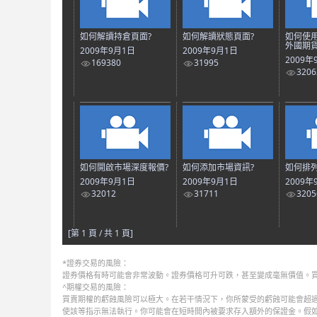
如何解讀持倉頁面?
如何解讀狀態頁面?
如何使
外國期貨
2009年9月1日
2009年9月1日
2009年
169380
31995
3206
如何開啟市場深度報價?
如何添加市場資訊?
如何排列
2009年9月1日
2009年9月1日
2009年
32012
31711
3205
[第 1 頁 / 共 1 頁]
*證券交易的風險：
證券價格有時可能會非常波動。證券價格可升可跌，甚至變成毫無價值。
^期權交易的風險：
買賣期權的虧蝕風險可以極大。在若干情況下，你所蒙受的虧蝕可能會超過
使該等指示無法執行。你可能會在短時間內被要求存入額外的保證金。假