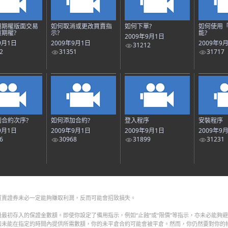
用期權版面交易
如何取消或更改買賣指
如何下單?
如何使用
期權?
示?
能?
2009年9月1日
9月1日
2009年9月1日
2009年9
31212
2
31351
31717
合約次序?
如何添加合約?
登入程序
安裝程序
9月1日
2009年9月1日
2009年9月1日
2009年9
6
30968
31899
31231
買賣證券未必一定能夠賺取利潤，反而可能會招致損失。
最初存入的保證金數額。即使你設定了備用指示，例如“止蝕”或“限價”等指示，亦未必能夠
如未能在指定的時間內提供所需數額，你的未平倉合約可能會被平倉。然而，你仍然要對你的