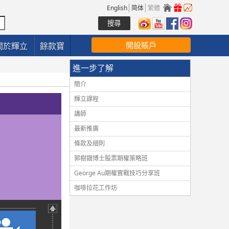
English
简体
繁體
開設賬戶
關於輝立
餘款寶
進一步了解
簡介
輝立課程
講師
最新推廣
條款及細則
郭樹鈿博士股票期權策略班
George Au期權實戰技巧分享班
咖啡拉花工作坊