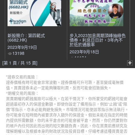
新股簡介 : 第四範式
步入2023加息周期頂峰抽綠色
(6682.HK)
債券，利息日日計，3年內不
於低於通脹率
2023年9月19日
2023年9月18日
13198
11124
[第 1 頁 / 共 15 頁]
*證券交易的風險：
證券價格有時可能會非常波動。證券價格可升可跌，甚至變成毫無價
值。買賣證券未必一定能夠賺取利潤，反而可能會招致損失。
^期權交易的風險：
買賣期權的虧蝕風險可以極大。在若干情況下，你所蒙受的虧蝕可能會
超過最初存入的保證金數額。即使你設定了備用指示，例如“止蝕”或“限
價”等指示，亦未必能夠避免損失。市場情況可能使該等指示無法執行。
你可能會在短時間內被要求存入額外的保證金。假如未能在指定的時間
內提供所需數額，你的未平倉合約可能會被平倉。然而，你仍然要對你
的帳戶內任何因此而出現的短欠數額負責。因此，你在買賣前應研究及
理解期權以及根據本身的財政狀況及投資目標，仔細考慮這種買賣是否