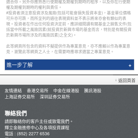
適合你。另外你應熟悉行使期權及期權到期時的程序，以及你在行使期
權及期權到期時的權利與責任。
#投資者須注意投資涉及風險(包括可能會損失投資本金)，基金單位價格
可升亦可跌，而所呈列的過往表現資料並不表示將來亦會有類似的表
現。投資者在作出任何投資決定前，應詳細閱讀有關基金之銷售文件(包
括當中所載之風險因素(就投資於新興市場的基金而言，特別是有關投資
於新興市場所涉及的風險因素)之全文)。
此等網頁所包含的資料不擬提供作為專業意見，亦不應賴以作為專業意
見，瀏覽此等網頁之人士，在需要時應尋求適當之專業意見。
進一步了解
簡介
返回頁首
輝立課程
友情連結
香港交易所
中金在線港股
騰訊港股
講師
上海証券交易所
深圳証券交易所
最新推廣
條款及細則
聯絡我們
郭樹鈿博士股票期權策略班
請即聯絡你的客戶主任或致電我們。
輝立金融進修中心及各項投資課程
George Au期權實戰技巧分享班
電話 : (852) 2277 6536
咖啡拉花工作坊