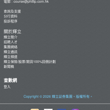
電郵 :
course@phillip.com.hk
查詢及支援
分行資料
投訴程序
關於輝立
輝立簡介
招聘人才
集團網絡
輝立通訊
輝立頻道
輝立保險/股票/期貨100%回佣計劃
新聞稿
查數網
登入
Copyright © 2026
輝立証券集團
。版權所有。