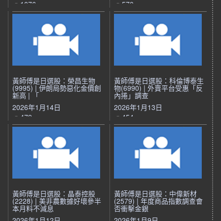
1076
570
黃師傅是日選股：榮昌生物
黃師傅是日選股：科倫博泰生
(9995) | 伊朗局勢惡化金價創
物(6990) | 外賣平台受惠「反
新高 | 「
內捲」調查
2026年1月14日
2026年1月13日
479
454
黃師傅是日選股：晶泰控股
黃師傅是日選股：中偉新材
(2228) | 美非農數據好壞參半
(2579) | 年度商品指數調查會
本月料不減息
否衝擊金銀
2026年1月12日
2026年1月9日