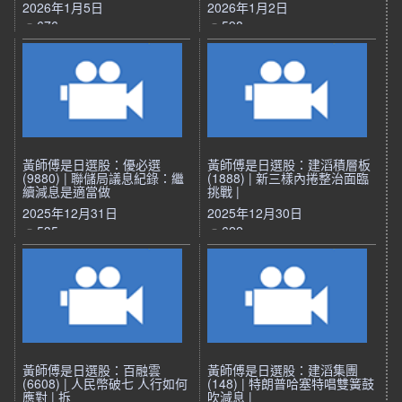
2026年1月5日
2026年1月2日
676
598
黃師傅是日選股：優必選
黃師傅是日選股：建滔積層板
(9880) | 聯儲局議息紀錄：繼
(1888) | 新三樣內捲整治面臨
續減息是適當做
挑戰 |
2025年12月31日
2025年12月30日
535
622
黃師傅是日選股：百融雲
黃師傅是日選股：建滔集團
(6608) | 人民幣破七 人行如何
(148) | 特朗普哈塞特唱雙簧鼓
應對 | 拆
吹減息 |