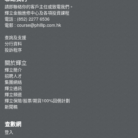
郭樹鈿博士股票期權策略班
請即聯絡你的客戶主任或致電我們。
輝立金融進修中心及各項投資課程
George Au期權實戰技巧分享班
電話 : (852) 2277 6536
咖啡拉花工作坊
電郵 :
course@phillip.com.hk
查詢及支援
分行資料
投訴程序
關於輝立
輝立簡介
招聘人才
集團網絡
輝立通訊
輝立頻道
輝立保險/股票/期貨100%回佣計劃
新聞稿
查數網
登入