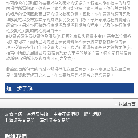
你可能會在短時間內被要求存入額外的保證金。假如未能在指定的時間
內提供所需數額，你的未平倉合約可能會被平倉。然而，你仍然要對你
的帳戶內任何因此而出現的短欠數額負責。因此，你在買賣前應研究及
理解期權以及根據本身的財政狀況及投資目標，仔細考慮這種買賣是否
適合你。另外你應熟悉行使期權及期權到期時的程序，以及你在行使期
權及期權到期時的權利與責任。
#投資者須注意投資涉及風險(包括可能會損失投資本金)，基金單位價格
可升亦可跌，而所呈列的過往表現資料並不表示將來亦會有類似的表
現。投資者在作出任何投資決定前，應詳細閱讀有關基金之銷售文件(包
括當中所載之風險因素(就投資於新興市場的基金而言，特別是有關投資
於新興市場所涉及的風險因素)之全文)。
此等網頁所包含的資料不擬提供作為專業意見，亦不應賴以作為專業意
見，瀏覽此等網頁之人士，在需要時應尋求適當之專業意見。
進一步了解
簡介
返回頁首
輝立課程
友情連結
香港交易所
中金在線港股
騰訊港股
講師
上海証券交易所
深圳証券交易所
最新推廣
條款及細則
聯絡我們