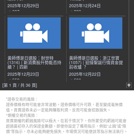
2025年12月29日
2025年12月24日
607
832
黃師傅是日選股：耐世特
黃師傅是日選股：浙江世寶
(1316) | 新消費股升勢能否持
(1057) | 迎接聖誕行情資金提
續？ | 四新
前收爐 ？
2025年12月23日
2025年12月22日
552
536
[第 1 頁 / 共 36 頁]
*證券交易的風險：
證券價格有時可能會非常波動。證券價格可升可跌，甚至變成毫無價
值。買賣證券未必一定能夠賺取利潤，反而可能會招致損失。
^期權交易的風險：
買賣期權的虧蝕風險可以極大。在若干情況下，你所蒙受的虧蝕可能會
超過最初存入的保證金數額。即使你設定了備用指示，例如“止蝕”或“限
價”等指示，亦未必能夠避免損失。市場情況可能使該等指示無法執行。