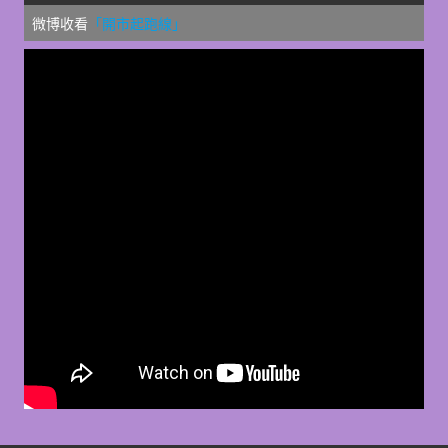
微博收看
「開市起跑線」