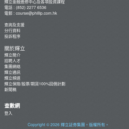
輝立金融進修中心及各項投資課程
George Au期權實戰技巧分享班
電話 : (852) 2277 6536
咖啡拉花工作坊
電郵 :
course@phillip.com.hk
查詢及支援
分行資料
投訴程序
關於輝立
輝立簡介
招聘人才
集團網絡
輝立通訊
輝立頻道
輝立保險/股票/期貨100%回佣計劃
新聞稿
查數網
登入
Copyright © 2026
輝立証券集團
。版權所有。