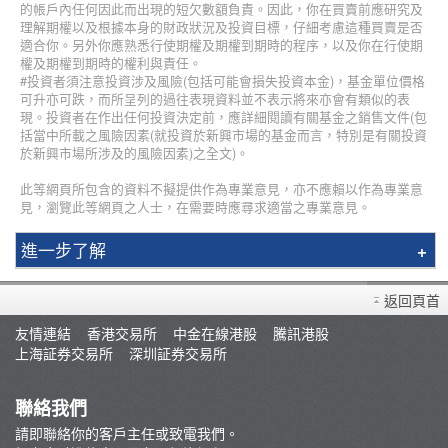
的帳戶內任何因此而出現的短欠數額負責。因此，你在買賣前應研究及
理解期權以及根據本身的財政狀況及投資目標，仔細考慮這種買賣是否
適合你。另外你應熟悉行使期權及期權到期時的程序，以及你在行使期
權及期權到期時的權利與責任。
#投資者須注意投資涉及風險(包括可能會損失投資本金)，基金單位價格
可升亦可跌，而所呈列的過往表現資料並不表示將來亦會有類似的表
現。投資者在作出任何投資決定前，應詳細閱讀有關基金之銷售文件(包
括當中所載之風險因素(就投資於新興市場的基金而言，特別是有關投資
於新興市場所涉及的風險因素)之全文)。
此等網頁所包含的資料不擬提供作為專業意見，亦不應賴以作為專業意
見，瀏覽此等網頁之人士，在需要時應尋求適當之專業意見。
進一步了解
簡介
返回頁首
輝立課程
友情連結
香港交易所
中金在線港股
騰訊港股
講師
上海証券交易所
深圳証券交易所
最新推廣
條款及細則
聯絡我們
郭樹鈿博士股票期權策略班
請即聯絡你的客戶主任或致電我們。