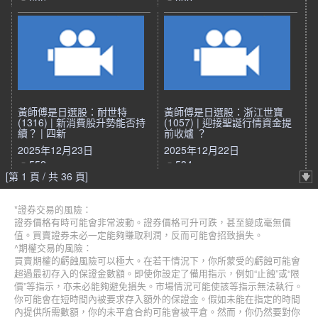
606
832
黃師傅是日選股：耐世特
黃師傅是日選股：浙江世寶
(1316) | 新消費股升勢能否持
(1057) | 迎接聖誕行情資金提
續？ | 四新
前收爐 ？
2025年12月23日
2025年12月22日
552
534
[第 1 頁 / 共 36 頁]
*證券交易的風險：
證券價格有時可能會非常波動。證券價格可升可跌，甚至變成毫無價
值。買賣證券未必一定能夠賺取利潤，反而可能會招致損失。
^期權交易的風險：
買賣期權的虧蝕風險可以極大。在若干情況下，你所蒙受的虧蝕可能會
超過最初存入的保證金數額。即使你設定了備用指示，例如“止蝕”或“限
價”等指示，亦未必能夠避免損失。市場情況可能使該等指示無法執行。
你可能會在短時間內被要求存入額外的保證金。假如未能在指定的時間
內提供所需數額，你的未平倉合約可能會被平倉。然而，你仍然要對你