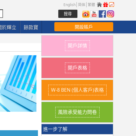
English
简体
繁體
開設賬戶
關於輝立
餘款寶
開戶詳情
開戶表格
W-8 BEN (個人客戶)表格
風險承受能力問卷
進一步了解