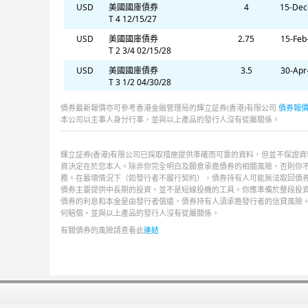
USD
美國國庫債券
4
15-Dec
T 4 12/15/27
USD
美國國庫債券
2.75
15-Feb
T 2 3/4 02/15/28
USD
美國國庫債券
3.5
30-Apr
T 3 1/2 04/30/28
USD
美國國庫債券
3.625
31-May
債券最新報價亦可參考香港金融管理局的輝立証券(香港)有限公司
債券報
T 3 5/8 05/31/28
本公司以主事人身分行事，並與以上產品的發行人沒有從屬關係。
USD
美國國庫債券
3.875
30-Sep
T 3 7/8 09/30/29
輝立証券(香港)有限公司已採取措施提供準確而可靠的資料，但並不保證
USD
美國國庫債券
1.75
15-Nov
資決定在於您本人。除非你完全明白及願意承擔債券的相關風險，否則你不
T 1 3/4 11/15/29
務。在最壞情況下（如發行者不履行契約），債券持有人可能無法取回債
債券主要提供中長期的投資，並不是短線投機的工具。你應準備於整段投
USD
美國國庫債券
3.5
30-Apr
債券的利息和本金是由發行者償還，債券持有人須承擔發行者的信貸風險
T 3 1/2 04/30/30
何賠償，並與以上產品的發行人沒有從屬關係。
USD
美國國庫債券
4.125
31-Aug
有關債券的風險請查看此
連結
T 4 1/8 08/31/30
USD
美國國庫債券
4.25
30-Jun
T 4 1/4 06/30/31
USD
美國國庫債券
4.5
31-Dec
T 4 1/2 12/31/31