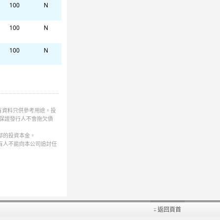
100
N
100
N
100
N
100
N
100
N
有資料只供參考用途。投
100
N
保證發行人不會拖欠債
部的投資本金。
100
N
有人不能向本公司追討任
100
N
100
N
100
N
返回頁首