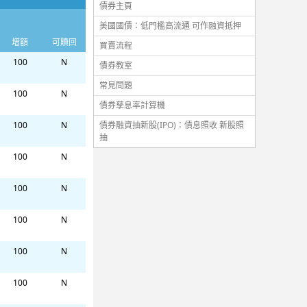
債券主頁
美國國債：低門檻高流通 可作融資抵押
增額
可贖回
買賣流程
100
N
債券教室
常見問題
100
N
債券孳息率計算機
債券融資抽新股(IPO)：債息照收 新股照
100
N
抽
100
N
100
N
100
N
100
N
100
N