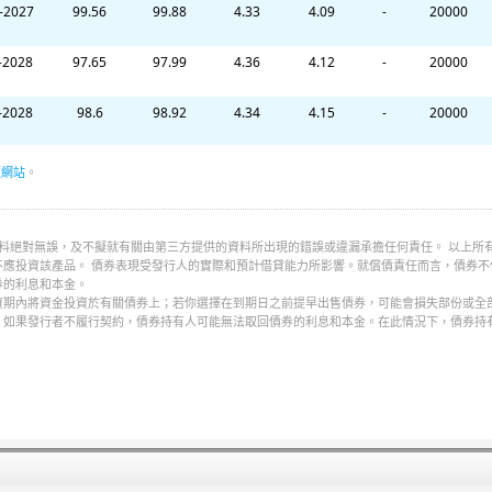
-2027
99.56
99.88
4.33
4.09
-
20000
-2028
97.65
97.99
4.36
4.12
-
20000
-2028
98.6
98.92
4.34
4.15
-
20000
-2028
98.75
99.07
4.34
4.16
-
20000
價網站
。
-2029
98.53
98.85
4.38
4.27
-
20000
資料絕對無誤，及不擬就有關由第三方提供的資料所出現的錯誤或違漏承擔任何責任。 以上所
-2029
92.05
92.38
4.38
4.26
-
20000
應投資該產品。 債券表現受發行人的實際和預計借貸能力所影響。就償債責任而言，債券不
券的利息和本金。
資期內將資金投資於有關債券上；若你選擇在到期日之前提早出售債券，可能會損失部份或全
-2030
96.89
97.23
4.41
4.31
-
20000
。如果發行者不履行契約，債券持有人可能無法取回債券的利息和本金。在此情況下，債券持
-2030
98.89
99.22
4.43
4.34
-
20000
-2031
99.12
99.45
4.45
4.38
-
20000
-2031
100.11
100.44
4.48
4.41
-
20000