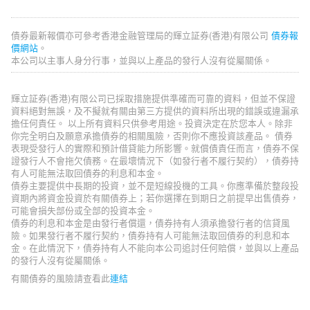
債券最新報價亦可參考香港金融管理局的輝立証券(香港)有限公司
債券報
價網站
。
本公司以主事人身分行事，並與以上產品的發行人沒有從屬關係。
輝立証券(香港)有限公司已採取措施提供準確而可靠的資料，但並不保證
資料絕對無誤，及不擬就有關由第三方提供的資料所出現的錯誤或違漏承
擔任何責任。 以上所有資料只供參考用途。投資決定在於您本人。除非
你完全明白及願意承擔債券的相關風險，否則你不應投資該產品。 債券
表現受發行人的實際和預計借貸能力所影響。就償債責任而言，債券不保
證發行人不會拖欠債務。在最壞情況下（如發行者不履行契約），債券持
有人可能無法取回債券的利息和本金。
債券主要提供中長期的投資，並不是短線投機的工具。你應準備於整段投
資期內將資金投資於有關債券上；若你選擇在到期日之前提早出售債券，
可能會損失部份或全部的投資本金。
債券的利息和本金是由發行者償還，債券持有人須承擔發行者的信貸風
險。如果發行者不履行契約，債券持有人可能無法取回債券的利息和本
金。在此情況下，債券持有人不能向本公司追討任何賠償，並與以上產品
的發行人沒有從屬關係。
有關債券的風險請查看此
連結