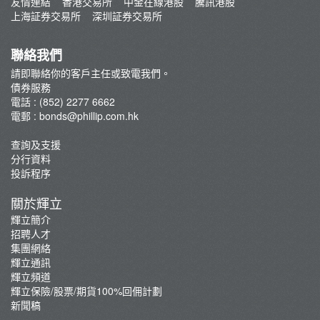
友情連結
香港交易所
中金在線港股
騰訊港股
債券教室
上海証券交易所
深圳証券交易所
常見問題
債券孳息率計算機
聯絡我們
債券融資抽新股(IPO)：債息照收 新股照抽
請即聯絡你的客戶主任或致電我們。
債券服務
電話 : (852) 2277 6662
電郵 :
bonds@phillip.com.hk
查詢及支援
分行資料
投訴程序
關於輝立
輝立簡介
招聘人才
集團網絡
輝立通訊
輝立頻道
輝立保險/股票/期貨100%回佣計劃
新聞稿