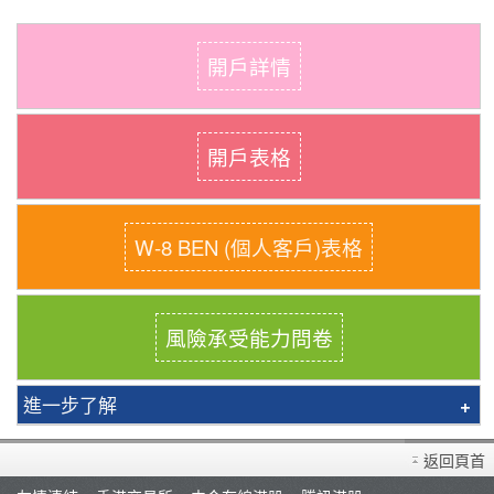
開戶詳情
開戶表格
W-8 BEN (個人客戶)表格
風險承受能力問卷
進一步了解
債券主頁
返回頁首
美國國債：低門檻高流通 可作融資抵押