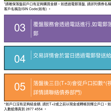
*請確保落盤前戶口有足夠購買金額。如透過電郵落盤, 請詳列債券名
客戶名稱及ISIN Code(如有) 。
03
覆盤服務會透過電話進行,如電郵
郵
04
交易詳情會於當日透過電郵發送
05
落盤後三日(T+3)會從戶口扣數^
詳情請聯絡債券部門)
^如戶口沒有足夠結金額, 請於T+2或之前以現金或轉帳到輝立戶口。如
入數紙傳真到 2877 4554 。