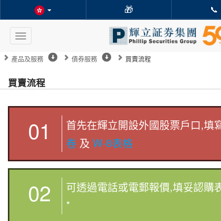
🎁
📞
Toggle
navigation
產品及服務
債券服務
買賣流程
買賣流程
01
首先在輝立開設外國股票戶口,填
卷
及
W-8表格
02
可透過電話或電郵報價,填妥認購
*