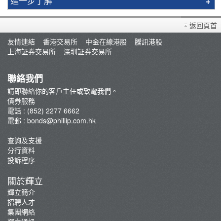
進一步了解
債券主頁
返回頁首
美國國債：低門檻高流通 可作融資抵押
友情連結
香港交易所
中金在線港股
騰訊港股
買賣流程
上海証券交易所
深圳証券交易所
債券教室
常見問題
聯絡我們
債券孳息率計算機
請即聯絡你的客戶主任或致電我們。
債券服務
債券融資抽新股(IPO)：債息照收 新股照抽
電話 : (852) 2277 6662
電郵 :
bonds@phillip.com.hk
查詢及支援
分行資料
投訴程序
關於輝立
輝立簡介
招聘人才
集團網絡