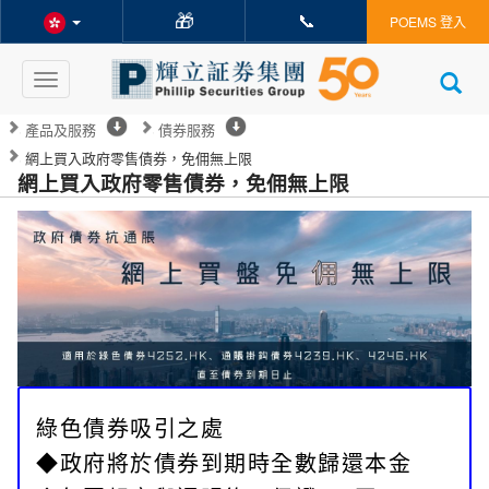
🎁
📞
POEMS 登入
Toggle
navigation
產品及服務
債券服務
網上買入政府零售債券，免佣無上限
網上買入政府零售債券，免佣無上限
綠色債券吸引之處
◆政府將於債券到期時全數歸還本金