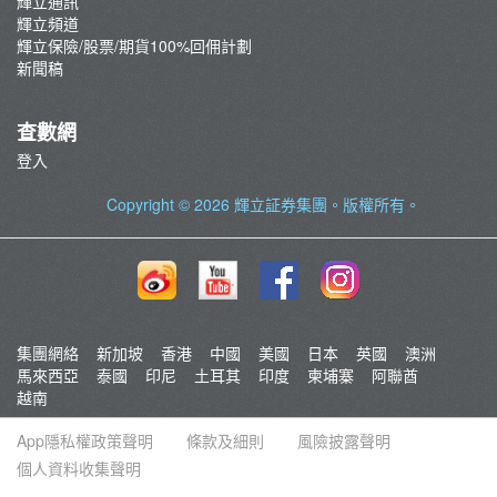
輝立通訊
輝立頻道
輝立保險/股票/期貨100%回佣計劃
新聞稿
查數網
登入
Copyright © 2026
輝立証券集團
。版權所有。
集團網絡
新加坡
香港
中國
美國
日本
英國
澳洲
馬來西亞
泰國
印尼
土耳其
印度
柬埔寨
阿聯酋
越南
App隱私權政策聲明
條款及細則
風險披露聲明
個人資料收集聲明