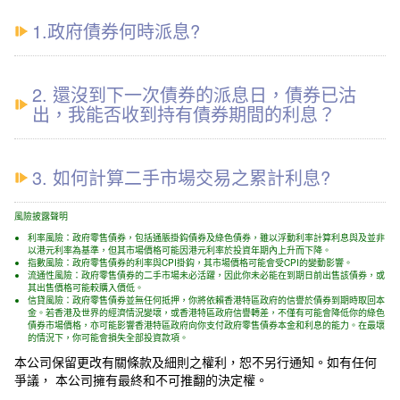
1.政府債券何時派息?
2. 還沒到下一次債券的派息日，債券已沽
出，我能否收到持有債券期間的利息？
3. 如何計算二手市場交易之累計利息?
風險披露聲明
利率風險：政府零售債券，包括通脹掛鈎債券及綠色債券，雖以浮動利率計算利息與及並非
以港元利率為基準，但其市場價格可能因港元利率於投資年期內上升而下降。
指數風險：政府零售債券的利率與CPI掛鈎，其市場價格可能會受CPI的變動影響。
流通性風險：政府零售債券的二手市場未必活躍，因此你未必能在到期日前出售該債券，或
其出售價格可能較購入價低。
信貸風險：政府零售債券並無任何抵押，你將依賴香港特區政府的信譽於債券到期時取回本
金。若香港及世界的經濟情況變壞，或香港特區政府信譽轉差，不僅有可能會降低你的綠色
債券市場價格，亦可能影響香港特區政府向你支付政府零售債券本金和利息的能力。在最壞
的情況下，你可能會損失全部投資款項。
本公司保留更改有關條款及細則之權利，恕不另行通知。如有任何
爭議， 本公司擁有最終和不可推翻的決定權。