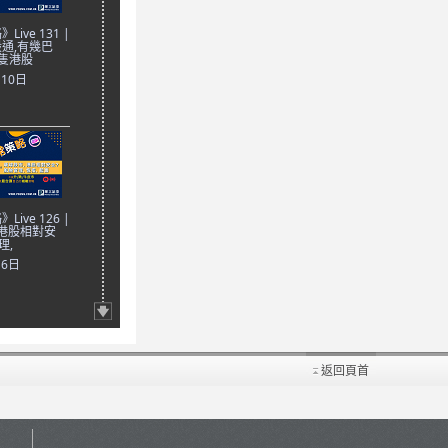
ive 131 |
通,有幾巴
隻港股
月10日
ive 126 |
 港股相對安
理,
月6日
返回頁首