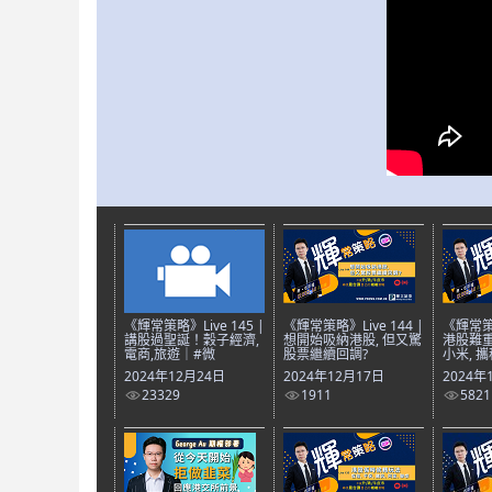
《輝常策略》Live 145 |
《輝常策略》Live 144 |
《輝常策略
講股過聖誕！穀子經濟,
想開始吸納港股, 但又驚
港股難重
電商,旅遊｜#微
股票繼續回調?
小米, 攜
2024年12月24日
2024年12月17日
2024年
23329
1911
5821