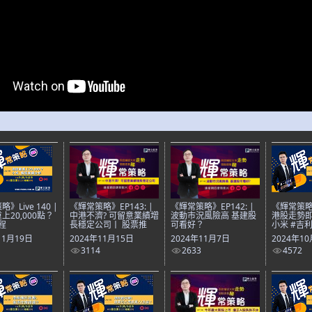
》Live 140 |
《輝常策略》EP143: |
《輝常策略》EP142: |
《輝常策略》L
上20,000點？
中港不濟? 可留意業績增
波動市況風險高 基建股
港股走勢即
程
長穩定公司丨 股票推
可看好？
小米 #吉利
11月19日
2024年11月15日
2024年11月7日
2024年1
3114
2633
4572