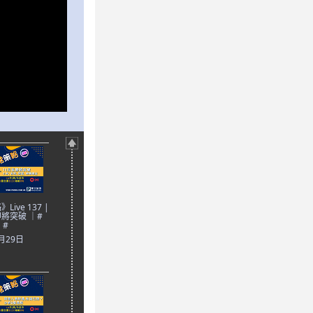
ive 137 |
將突破 ｜#
 #
0月29日