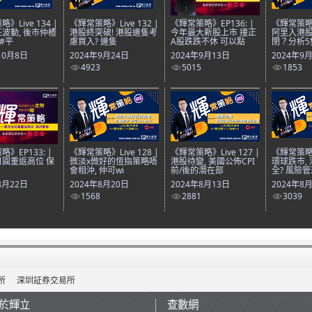
》Live 134 |
《輝常策略》Live 132 |
《輝常策略》EP136: |
《輝常策略》L
波動, 後市仲楂
港股終突破! 港股邊隻考
今年最大新股上市 撞正
阿里入港股
｜#平
慮買入? 邊隻
A股跌跌不休 可以點
閉？分析5
10月8日
2024年9月24日
2024年9月13日
2024年9
4923
5015
1853
》EP133: |
《輝常策略》Live 128 |
《輝常策略》Live 127 |
《輝常策略》L
圓重返高位 保
微淡x微好的恆指策略唔
港股待變, 美國公佈CPI
環球跌市,
會相沖, 仲可wi
前/後的潛在部
全? 風險管
8月22日
2024年8月20日
2024年8月13日
2024年8
1568
2881
3039
所
深圳証券交易所
於輝立
查數網