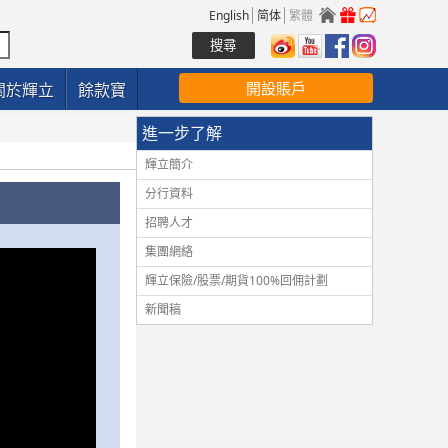
English
简体
繁體
開設賬戶
關於輝立
餘款寶
進一步了解
輝立簡介
分行資料
招聘人才
集團網絡
輝立保險/股票/期貨100%回佣計劃
新聞稿