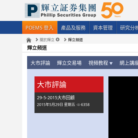
POEMS 登入
產品及服務
資本管理
研究分
關於輝立
輝立頻道
輝立頻道
大市評論
輝立交易場
視頻教程
網上講
大市評論
29-5-2015大市回顧
2015年5月29日 星期五
6358