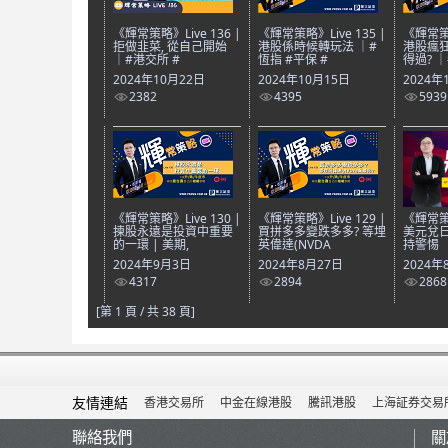
《輝常策略》Live 136 |
《輝常策略》Live 135 |
《輝常策略
拒做韭菜, 從自己開始
港股係時候轉玩法 ｜#
港股瘋狂
｜#港交所 #
恆指 #平保 #
得過? 
2024年10月22日
2024年10月15日
2024年
2382
4395
5939
《輝常策略》Live 130 |
《輝常策略》Live 129 |
《輝常策略
揀股永遠是投資中重要
買拼多多變跌多多? 等埋
美元兌日
的一環 | 美期,
英偉達(NVDA
持警惕
2024年9月3日
2024年8月27日
2024年
4317
2894
2868
[第 1 頁 / 共 38 頁]
友情連結
香港交易所
中金在線港股
騰訊港股
上海証券交易
聯絡我們
關