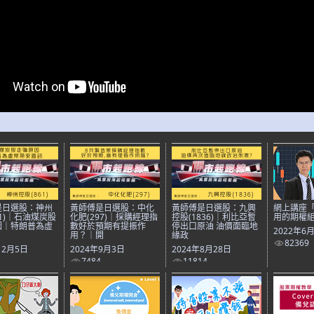
是日選股：神州
黃師傅是日選股：中化
黃師傅是日選股：九興
網上講座「
61)｜石油煤炭股
化肥(297)｜採購經理指
控股(1836)｜利比亞暫
用的期權
因｜特朗普為虛
數好於預期有提振作
停出口原油 油價面臨地
2022年6
用？｜開
緣政
82369
12月5日
2024年9月3日
2024年8月28日
7484
11814