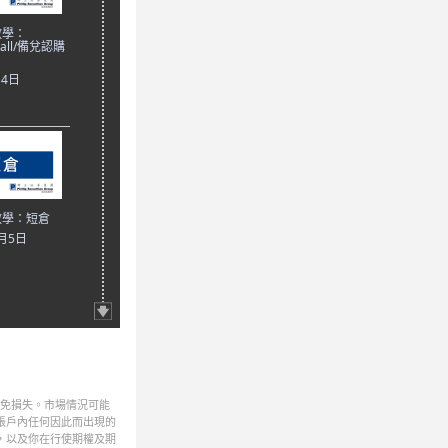
教學：
Call/備兌認購
月4日
教學：短倉
2月5日
避免損失。市場情況可能
帳戶內任何因此而出現的
，以及你在行使期權及期