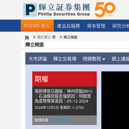
POEMS 登入
產品及服務
資本管理
研究分
關於輝立
輝立頻道
輝立頻道
大市評論
輝立交易場
視頻教程
網上講
期權
黃師傅是日選股：神州控股(861)
｜石油煤炭股走強原因｜特朗普
為虛幣帶來喜訊｜05-12-2024
2024年12月5日 星期四
2793
微博收看
「開市起跑線」