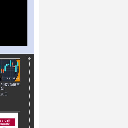
3個超簡單實
組合」
月20日