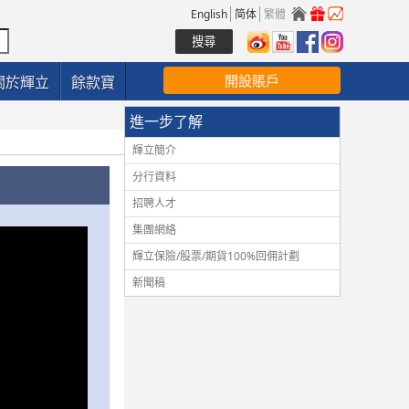
English
简体
繁體
開設賬戶
關於輝立
餘款寶
進一步了解
輝立簡介
分行資料
招聘人才
集團網絡
輝立保險/股票/期貨100%回佣計劃
新聞稿