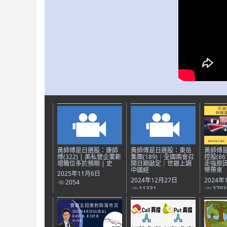
黃師傅是日選股：康師
黃師傅是日選股：東岳
黃師傅
傅(322) | 美私營企業新
集團(189)｜全國兩會召
控股(8
增職位多於預期 | 史
開日期敲定｜世銀上調
走強原
中國經
幣帶來
2025年11月6日
2024年12月27日
2024年
2054
11331
2793