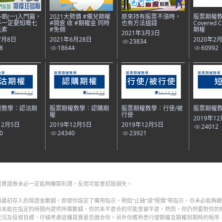
啲(一)入門篇，
2021大劈價 #備兌期權
原來持有股票不漲時，
股票期權
手一定要知嘅七
#開倉 收 #期權金 同時
也有方法搵錢
Covered 
元素
#免佣
期權
2021年3月3日
7月8日
2021年6月28日
2020年2
23834
8
18644
60992
權教學：認沽期
股票期權教學：認購期
股票期權教學：行使/被
股票期權
權
行使
2019年1
12月5日
2019年12月5日
2019年12月5日
24012
0
24340
23921
買賣證券未必一定能夠賺取利潤，反而可能會招致損失。
最初存入的保證金數額。即使你設定了備用指示，例如“止蝕”或“限價”等指示，亦未必能夠
如未能在指定的時間內提供所需數額，你的未平倉合約可能會被平倉。然而，你仍然要對你的
狀況及投資目標，仔細考慮這種買賣是否適合你。另外你應熟悉行使期權及期權到期時的程序