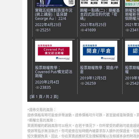
實戰五招應對跌蕩市況
期權一點通(二)：期權基
期權知多
(網上講座)｜區良鍵
本四式與合約代號「密
期權新
George Au｜ 22/4
碼」
個期權
2022年4月23日
2021年8月25日
2021年
25251
41699
2341
股票期權教學：
股票期權教學：開倉/平
股票期
Covered Put/備兌認沽
倉
權
期權
2019年12月5日
2019年
2020年2月4日
26259
2542
23835
[第 1 頁 / 共 2 頁]
*證券交易的風險：
證券價格有時可能會非常波動。證券價格可升可跌，甚至變成毫無價值。
^期權交易的風險：
買賣期權的虧蝕風險可以極大。在若干情況下，你所蒙受的虧蝕可能會超過
使該等指示無法執行。你可能會在短時間內被要求存入額外的保證金。假
短欠數額負責。因此，你在買賣前應研究及理解期權以及根據本身的財政