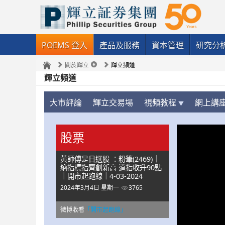
POEMS 登入
產品及服務
資本管理
研究分
關於輝立
輝立頻道
輝立頻道
大市評論
輝立交易場
視頻教程
網上講
股票
黃師傅是日選股 ：粉筆(2469)｜
納指標指齊創新高 道指收升90點
｜開市起跑線｜4-03-2024
2024年3月4日 星期一
3765
微博收看
「開市起跑線」