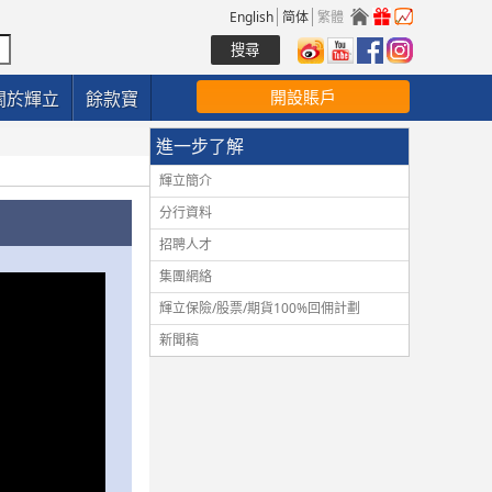
English
简体
繁體
開設賬戶
關於輝立
餘款寶
進一步了解
輝立簡介
分行資料
招聘人才
集團網絡
輝立保險/股票/期貨100%回佣計劃
新聞稿