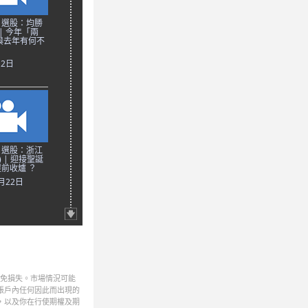
日選股：均勝
 | 今年「兩
與去年有何不
月2日
日選股：浙江
) | 迎接聖誕
前收爐 ？
2月22日
避免損失。市場情況可能
帳戶內任何因此而出現的
，以及你在行使期權及期