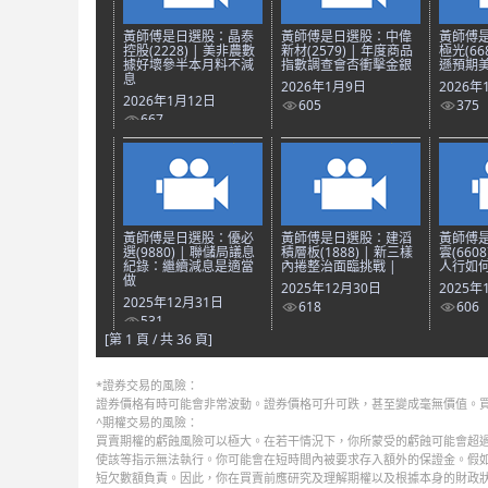
黃師傅是日選股：晶泰
黃師傅是日選股：中偉
黃師傅
控股(2228) | 美非農數
新材(2579) | 年度商品
極光(66
據好壞參半本月料不減
指數調查會否衝擊金銀
遜預期美
息
2026年1月9日
2026年
2026年1月12日
605
375
667
黃師傅是日選股：優必
黃師傅是日選股：建滔
黃師傅
選(9880) | 聯儲局議息
積層板(1888) | 新三樣
雲(660
紀錄：繼續減息是適當
內捲整治面臨挑戰 |
人行如何
做
2025年12月30日
2025年
2025年12月31日
618
606
531
[第 1 頁 / 共 36 頁]
*證券交易的風險：
證券價格有時可能會非常波動。證券價格可升可跌，甚至變成毫無價值。
^期權交易的風險：
買賣期權的虧蝕風險可以極大。在若干情況下，你所蒙受的虧蝕可能會超過
使該等指示無法執行。你可能會在短時間內被要求存入額外的保證金。假
短欠數額負責。因此，你在買賣前應研究及理解期權以及根據本身的財政