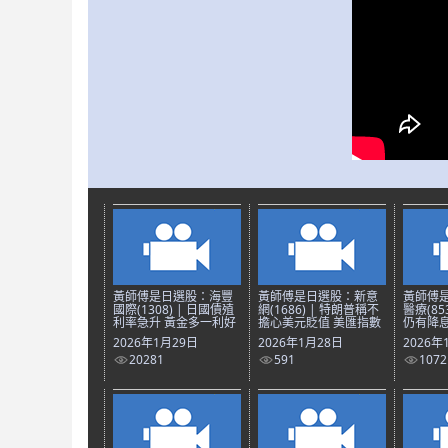
黃師傅是日選股：海豐
黃師傅是日選股：新意
黃師傅
國際(1308) | 日國債殖
網(1686) | 特朗普稱不
醫療(85
利率急升 黃金多一利好
擔心美元貶值 美匯指數
仍有降息
2026年1月29日
2026年1月28日
2026年
20281
591
1072