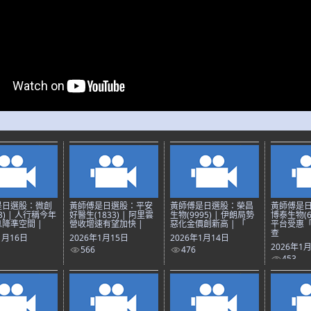
是日選股：微創
黃師傅是日選股：平安
黃師傅是日選股：榮昌
黃師傅是
3) | 人行稱今年
好醫生(1833) | 阿里雲
生物(9995) | 伊朗局勢
博泰生物(69
降準空間 |
營收增速有望加快 |
惡化金價創新高 | 「
平台受惠
查
1月16日
2026年1月15日
2026年1月14日
2026年1
566
476
453