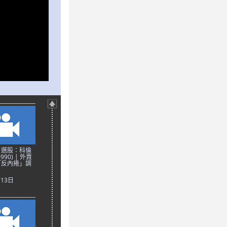
日選股：科倫
90) | 外賣
「反內捲」調
月13日