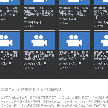
是日選股：腦動
黃師傅是日選股：三花
黃師傅是日選股：均達
黃師傅是
81) | 就業數據
智控(2050) | 能源及銀
股份(2865) | 港股2026
電子(699)
股衝高回落 |
行股推動道指創歷史新
年首個交易日紅盤高
新」政策 
高
同
1月8日
2026年1月5日
2026年1月6日
2026年1
676
481
595
是日選股：百融
黃師傅是日選股：建滔
黃師傅是日選股：耐世
黃師傅是
8) | 人民幣破七
集團(148) | 特朗普哈塞
特(1316) | 新消費股升
世寶(1057
應對 | 拆
特唱雙簧鼓吹減息 |
勢能否持續？ | 四新
行情資金提
12月29日
2025年12月24日
2025年12月23日
2025年1
829
552
533
買賣證券未必一定能夠賺取利潤，反而可能會招致損失。
最初存入的保證金數額。即使你設定了備用指示，例如“止蝕”或“限價”等指示，亦未必能夠
如未能在指定的時間內提供所需數額，你的未平倉合約可能會被平倉。然而，你仍然要對你的
狀況及投資目標，仔細考慮這種買賣是否適合你。另外你應熟悉行使期權及期權到期時的程序