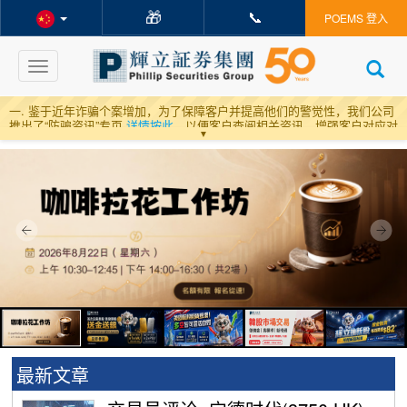
🎁
📞
POEMS 登入
Toggle
navigation
一. 鉴于近年诈骗个案增加，为了保障客户并提高他们的警觉性，我们公司
推出了“防骗资讯”专页
详情按此
，以便客户查阅相关资讯，增强客户对应对
▼
和预防诈骗的认识。
二
.
为配合内地政策，内地客户有机会接听不了国际和港澳包括本公司之来
电。根据媒体报道，客户可以透过发送简讯1219至10086进行确认登记。相
关报道：
按此连结
三
.
以往通知
最新文章